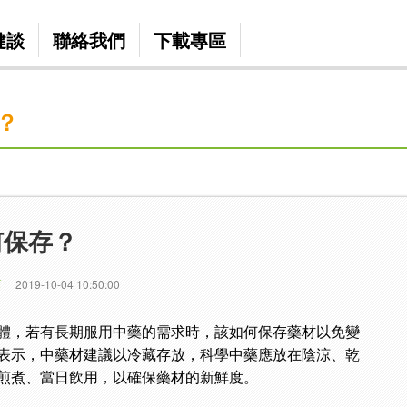
健談
聯絡我們
下載專區
？
何保存？
篇
2019-10-04 10:50:00
體，若有長期服用中藥的需求時，該如何保存藥材以免變
表示，中藥材建議以冷藏存放，科學中藥應放在陰涼、乾
煎煮、當日飲用，以確保藥材的新鮮度。