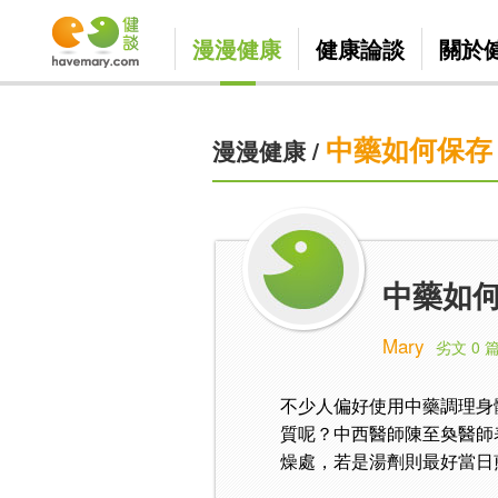
漫漫健康
健康論談
關於
中藥如何保存
漫漫健康
/
中藥如
Mary
劣文 0 
不少人偏好使用中藥調理身
質呢？中西醫師陳至奐醫師
燥處，若是湯劑則最好當日