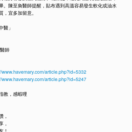
畢。陳至奐醫師提醒，貼布遇到高溫容易發生軟化或油水
質，宜多加留意。
中醫」
奐醫師
://www.havemary.com/article.php?id=5332
://www.havemary.com/article.php?id=5247
指教，感蝦哩
讚，
享，
友！