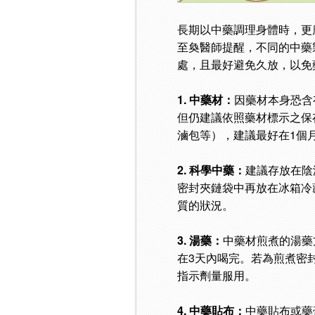
長期以中藥調理身體時，更
至奐醫師提醒，不同的中藥
處，且最好避免久放，以免
1. 中藥材：
因藥材本身恐含
但仍建議依照藥材標示之保
滷包等），建議最好在1個
2. 科學中藥：
建議存放在陰
密封夾鏈袋中再放在冰箱冷
質的狀況。
3. 湯藥：
中藥材煎煮的湯藥
在3天內喝完。若為煎煮密
指示劑量服用。
4. 中藥貼布：
中藥貼布或藥