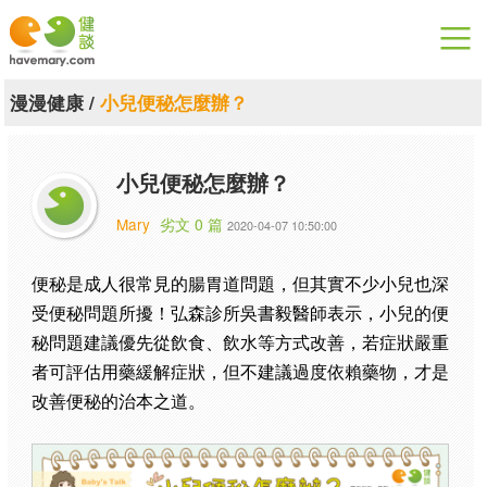
漫漫健康
漫漫健康
/
小兒便秘怎麼辦？
健康論談
小兒便秘怎麼辦？
關於健談
Mary
劣文 0 篇
2020-04-07 10:50:00
聯絡我們
便秘是成人很常見的腸胃道問題，但其實不少小兒也深
下載專區
受便秘問題所擾！弘森診所吳書毅醫師表示，小兒的便
秘問題建議優先從飲食、飲水等方式改善，若症狀嚴重
者可評估用藥緩解症狀，但不建議過度依賴藥物，才是
改善便秘的治本之道。