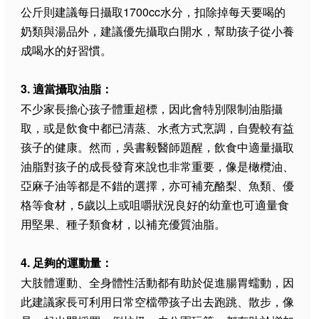
公斤則建議每日攝取1700cc水分，扣除掉每天要喝的
奶類與湯品外，建議優先攝取白開水，幫助孩子從小養
成喝水的好習慣。
3. 適當攝取油脂：
不少家長擔心孩子體重超標，因此會特別限制油脂攝
取，或是飲食中都已清蒸、水煮方式烹調，自覺較有益
孩子的健康。然而，吳書毅醫師題醒，飲食中適量攝取
油脂對孩子的成長發育來說也非常重要，像是橄欖油、
亞麻子油等都是不錯的選擇，亦可補充酪梨、魚類、優
格等食材，5歲以上或咀嚼狀況良好的幼童也可適量食
用堅果、種子類食材，以補充優質油脂。
4. 足夠的運動量：
大肢體運動、全身體性活動都有助於促進腸胃蠕動，因
此建議家長可利用日常空檔帶孩子出去跑跳、散步，像