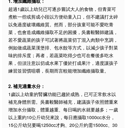
1. 增加纖維攝取：
超過1歲以上幼兒已可逐步嘗試大人的食物，但青菜可
煮軟一些或剪成小段以方便幼童入口，但不建議打太碎
以免過度破壞纖維質。然而，部分孩童可能不愛吃青
菜，也會造成纖維攝取不足的困擾，吳書毅醫師建議，
若不愛蔬菜的孩子可試著將蔬菜切丁混入肉類中烹調，
例如做成蔬菜漢堡排、包水餃等方式，以減少孩子對菜
味的排斥度；再者，若蔬菜吃得少也可在餐後多吃水
果，但須注意以切成水果丁優於打成果汁，適度讓孩子
練習並習慣咀嚼，長期而言較能增加纖維攝取量。
2. 補充適量水分：
1歲以上幼童的腎臟功能已趨於成熟，已可正常飲水以
補充身體所需。吳書毅醫師補充，建議孩子依照體重來
增加水分攝取，體重越重、每日喝的水就要越多；一歲
以上重約10公斤幼兒來說，每日應攝取1000cc水分，
15公斤幼兒要喝1250cc才夠、20公斤約需1500cc、30