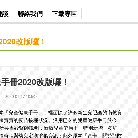
健談
聯絡我們
下載專區
020改版囉！
手冊2020改版囉！
篇
2020-07-07 10:50:00
本「兒童健康手冊」，裡面除了許多新生兒照護的衛教資
錄寶寶的疫苗接種狀況。沿用已久的兒童健康手冊於今
弘森診所吳書毅醫師說明，新版兒童健康手冊特別新增「粉紅
檢時程與幼兒定期塗氟資訊；此外原本「黃卡」關於預防