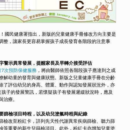
版了！國民健康署指出，新版的兒童健康手冊修改方向主要是
調整，讓家長更容易掌握孩子成長發育各階段的注意事
增紅字警示異常發展，提醒家長及早轉介接受評估
童7次預防保健服務
，將由醫師依照各階段孩子應達到之成
瞭解幼童的發育與健康狀態。新版之兒童健康手冊在分齡
除了評估幼兒的身高、體重、動作與認知發展狀況外，亦
意孩子的發展警訊，若懷疑孩子有發展遲緩狀況時，應及
與治療。
重要篩檢項目時程，以及幼兒塗氟時程與紀錄
篩檢改至粉紅卡，詳列先天性代謝異常疾病篩檢、聽力篩
檢等重要的新生兒篩檢項目。此外，粉紅卡亦增加兒童塗