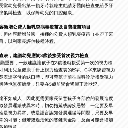
長當幼兒長出第一顆牙時就應主動請牙醫師檢查並給予牙
塗氟與檢查，以保障幼兒的口腔健康。
，內容新增公費人類乳突病毒疫苗及自費疫苗項目
，但內容新增於國一接種的公費人類乳突疫苗（亦即子宮
目，以利家長評估接種時程。
檢查表，建議幼兒應於3歲後接受首次視力檢查
更顯重要，一般建議讓孩子在3歲後就接受第一次的視力檢
可利用兒童健康手冊上視力檢查表的E字、C字來練習視力
楚表達字母的缺口時，即可帶孩子前往眼科診所接受視力
解時也無須擔憂，只要在5歲前學會皆屬正常狀況。
達不如成人，因此更需要家長留意孩子各部位的發展進度
似發展遲緩或異常時，切勿拖延或諱疾忌醫，一定要及早
論是視力異常、或是語言認知發展遲緩等問題，只要及早
常的可能；但若錯過治療的關鍵黃金期，反而可能會增加
多加留意。