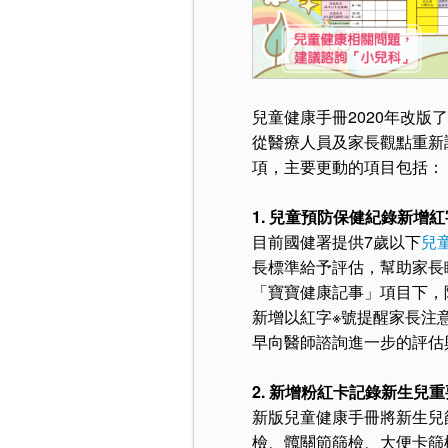
兒童健康手冊2020年改
從醫療人員及家長觀點重新
項，主要更動的項目包括：
1. 兒童預防保健紀錄新
目前國健署提供7歲以下
兒
長標準給予評估，幫助家長
「寶寶健康記事」項目下，
新增以紅字※號提醒家長注
早向醫師諮詢進一步的評估
2. 新增粉紅卡記錄新生兒
新版兒童健康手冊將新生兒
檢、髖關節篩檢、大便卡篩