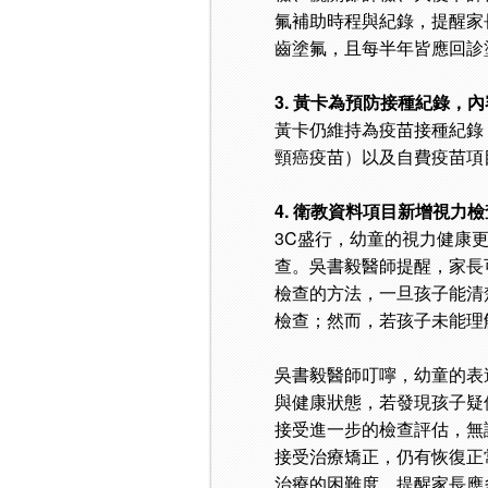
氟補助時程與紀錄，提醒家
齒塗氟，且每半年皆應回診
3. 黃卡為預防接種紀錄
黃卡仍維持為疫苗接種紀錄
頸癌疫苗）以及自費疫苗項
4. 衛教資料項目新增視力
3C盛行，幼童的視力健康
查。吳書毅醫師提醒，家長
檢查的方法，一旦孩子能清
檢查；然而，若孩子未能理
吳書毅醫師叮嚀，幼童的表
與健康狀態，若發現孩子疑
接受進一步的檢查評估，無
接受治療矯正，仍有恢復正
治療的困難度，提醒家長應