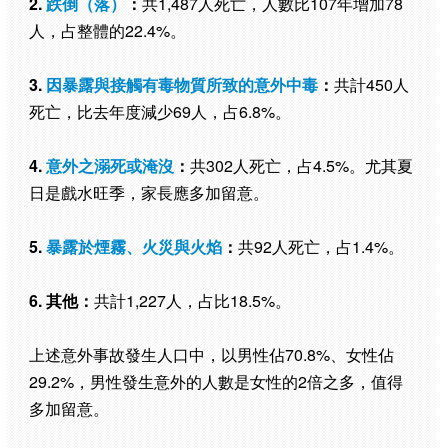
2.
跌倒（落）
：
共1,487人死亡，人數比107年增加78
人，占整體的22.4%。
3.
因暴露與接觸有毒物質所致的意外中毒
：
共計450人
死亡，比去年度減少69人，占6.8%。
4.
意外之溺死或淹沒
：
共302人死亡，占4.5%。尤其夏
日是戲水旺季，家長應多加留意。
5.
暴露於煙霧、火災與火焰
：
共92人死亡，占1.4%。
6. 其他：
共計1,227人，占比18.5%。
上述意外事故發生人口中，以男性佔70.8%、女性佔
29.2%，男性發生意外的人數是女性的2倍之多，值得
多加留意。