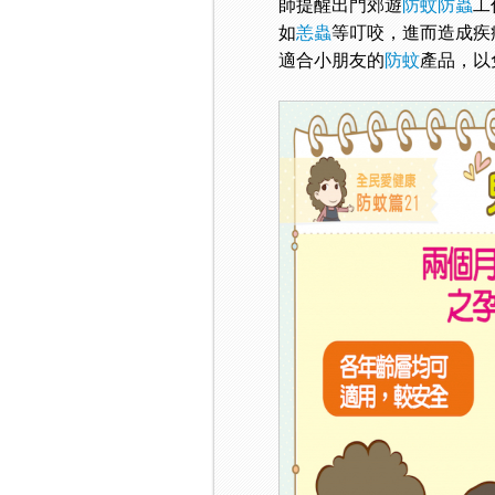
師提醒出門郊遊
防蚊防蟲
工
如
恙蟲
等叮咬，進而造成疾
適合小朋友的
防蚊
產品，以