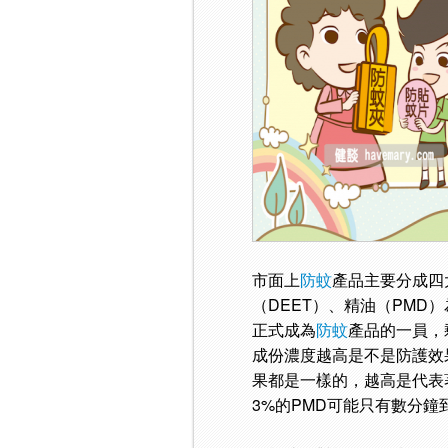
市面上
防蚊
產品主要分成四
（DEET）、精油（PMD）
正式成為
防蚊
產品的一員，
成份濃度越高是不是防護效
果都是一樣的，越高是代表著
3%的PMD可能只有數分鐘