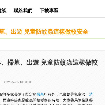
健談
聯絡我們
下載專區
墓、出遊 兒童防蚊蟲這樣做較安全
、掃墓、出遊 兒童防蚊蟲這樣做較
篇
2021-04-05 10:50:00
假許多家長除了既定的
掃墓
行程外，也會趁著兒童節、
清
，而這時節也是蚊蟲開始變多的時候，大樹藥局陳俊凱藥