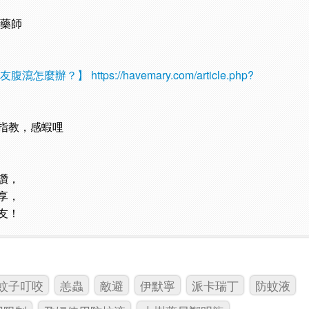
凱藥師
朋友腹瀉怎麼辦？】
https://havemary.com/article.php?
指教，感蝦哩
讚，
享，
友！
蚊子叮咬
恙蟲
敵避
伊默寧
派卡瑞丁
防蚊液