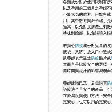
各類成份對於使用限制有所
以及孕期前三個月之孕婦不
小於10%的敵避、伊默寧
用。其中敵避與派卡瑞丁是
過高，以免對皮膚產生刺激
塗抹到臉部，以免誤噴入眼
若擔心
防蚊
成份對兒童的皮
液後，又將手放入口中造成
凱藥師表示雖然
防蚊
貼片或
童而言是比較安全的選擇，
隨時間與流汗的影響減弱而
藥師建議民眾，若需購買
防
議較適合且安全的產品，可
在於濃度與使用方法上安全
更安心，也可以用的更安心