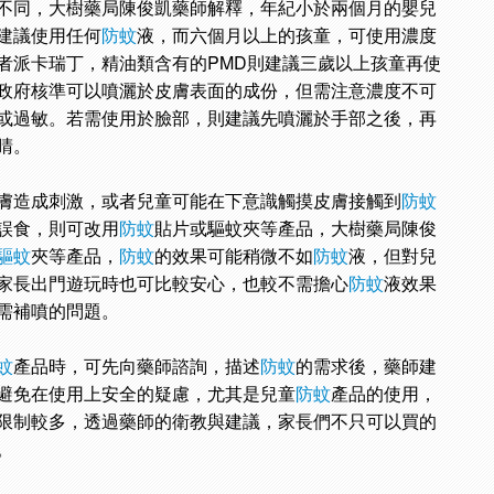
不同，大樹藥局陳俊凱藥師解釋，年紀小於兩個月的嬰兒
建議使用任何
防蚊
液，而六個月以上的孩童，可使用濃度
或者派卡瑞丁，精油類含有的PMD則建議三歲以上孩童再使
政府核準可以噴灑於皮膚表面的成份，但需注意濃度不可
或過敏。若需使用於臉部，則建議先噴灑於手部之後，再
睛。
膚造成刺激，或者兒童可能在下意識觸摸皮膚接觸到
防蚊
誤食，則可改用
防蚊
貼片或驅蚊夾等產品，大樹藥局陳俊
驅蚊
夾等產品，
防蚊
的效果可能稍微不如
防蚊
液，但對兒
家長出門遊玩時也可比較安心，也較不需擔心
防蚊
液效果
需補噴的問題。
蚊
產品時，可先向藥師諮詢，描述
防蚊
的需求後，藥師建
避免在使用上安全的疑慮，尤其是兒童
防蚊
產品的使用，
限制較多，透過藥師的衛教與建議，家長們不只可以買的
。