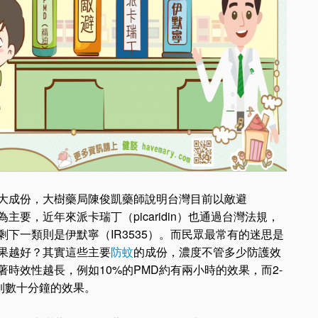
大成份，大樹藥局陳俊凱藥師說明台灣目前以敵避
為主要，近年來派卡瑞丁（picaridin）也通過台灣法規，
剩下一類則是伊默寧（IR3535）。而民眾最常有的迷思是
果越好？其實這些主要
防蚊
的成份，濃度不管多少防護效
時效性越長，例如10%的PMD約有兩小時的效果，而2-
到數十分鐘的效果。