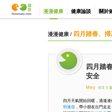
漫漫健康
健康論談
關於
四月踏春、掃
漫漫健康
/
四月踏春
安全
Mary
劣文 0 
四月天氣開始回暖，適逢連
明連假
，帶小朋友出門走走