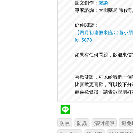
圖文創作：
健談
專家諮詢：大樹藥局 陳俊
延伸閱讀：
【四月初連假來臨 出遊小
id=5878
如果有任何問題，歡迎來信
喜歡健談，可以給我們一個
比喜歡更喜歡，可以按下分
超喜歡健談，請告訴親朋好
防蚊
防蟲
清明連假
避免