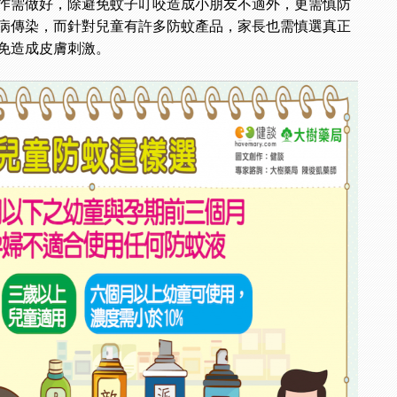
作需做好，除避免蚊子叮咬造成小朋友不適外，更需慎防
病傳染，而針對兒童有許多防蚊產品，家長也需慎選真正
免造成皮膚刺激。