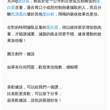
充30g
蛋白質
，相當於近一公升的豆漿或五顆雞蛋的
蛋
白質
含量，適合胃口小或想控制熱量攝取的人，而且分
離
乳清蛋白
優於其他
蛋白粉
，用喝的吸收效果也更佳。
在對的時間攝取足量的
蛋白質
，得以維持甚至增加肌肉
量，才能讓減重、減脂的路走得更平穩、健身運動的效
果加倍喔！
圖文創作：健談
如果有任何問題，歡迎來信指教，感蝦哩
喜歡健談，可以給我們一個讚，
比喜歡更喜歡，可以按下分享，
超喜歡健談，請告訴親朋好友！