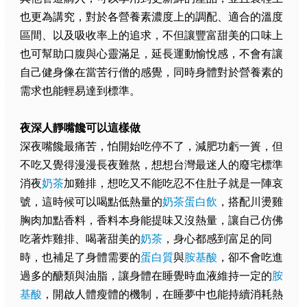
也更為講究，對於各營養素濃度上的調配、適合的溫度
區間、以及吸收率上的追求，不但讓豐富甜美的口味上
也可幫助口腹與心靈滿足，延長運動愉悅感，不會有讓
自己健身像在當苦行僧的感覺，同時身體對於營養素的
需求也能輕易達到標準。
夜深人靜嘴饞可以這樣做
深夜嘴饞最痛苦，怕開始吃停不了，減肥功虧一簣，但
不吃又覺得漫漫長夜難熬，想想台灣最迷人的廢宅標準
消夜
奶茶
加雞排，想吃又不能吃忍不住肚子就是一陣哀
號，這時候可以喝點低熱量的
奶茶蛋白飲
，搭配川燙雞
胸肉加點香料，香料本身能提味又沒熱量，讓自己仿佛
吃著炸雞排、喝著甜美的
奶茶
，身心都感到富足的同
時，也補足了身體需要的
蛋白質
與
胺基酸
，卻不會吃進
過多的醣類與油脂，讓身體在睡覺時血液維持一定的
胺
基酸
，開啟人體瘦體的機制，在睡夢中也能持續消耗熱