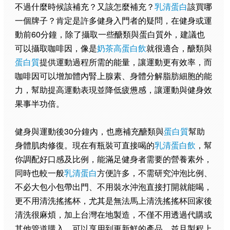
不過什麼時候該補充？又該怎麼補充？
乳清蛋白
該買哪
一個牌子？肯定是許多健身入門者的疑問，在健身或運
動前60分鐘，除了攝取一些醣類與蛋白質外，建議也
可以攝取咖啡因，像是
奶茶高蛋白飲
就很適合，醣類與
蛋白質
提供運動過程所需的能量，讓運動更有效率，而
咖啡因可以增加體內腎上腺素、身體分解脂肪細胞的能
力，幫助提高運動表現並降低疲憊感，讓運動與健身效
果事半功倍。
健身與運動後30分鐘內，也應補充醣類與
蛋白質
幫助
身體肌肉修復。現在有瓶裝可直接喝的
乳清蛋白飲
，幫
你調配好口感及比例，能滿足健身者需要的營養素外，
同時也較一般
乳清蛋白
方便許多，不需研究沖泡比例、
不必大包小包帶出門、不用裝水沖泡直接打開就能喝，
更不用清洗搖搖杯，尤其是無法馬上清洗搖搖杯回家後
清洗很麻煩，加上台灣在地製造，不僅不用透過代購或
其他管道購入，可以享用到更新鮮的產品，並且製程上