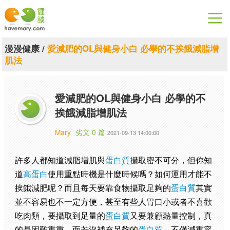
漫漫健康
漫漫健康
/
愛減肥的OL與健身小白 必學的不挨餓減脂增
肌法
健康論談
關於健談
愛減肥的OL與健身小白 必學的不
挨餓減脂增肌法
聯絡我們
Mary
劣文 0 篇
2021-09-13 14:00:00
下載專區
許多人都知道減脂增肌與
蛋白質
攝取密不可分，但你知
道
高蛋白
使用重點時機是什麼時候嗎？如何運用才能不
挨餓減肥呢？而且每天要靠食物攝取足夠的
蛋白質
其實
並不容易也不一定方便，甚至有些人胃口小或者不喜歡
吃肉類，要攝取到足量的
蛋白質
又要兼顧熱量控制，真
的是困難重重。而若沒補充足夠的
蛋白質
，不僅減重容