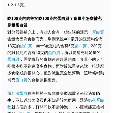
1.2-1.5克。
吃100克的肉等於吃100克的蛋白質？食量小怎麼補充
足量蛋白質
對於營養補充上，有些人會有一些錯誤的迷思，
蛋白質
含量會因為食物而異，舉例來說400毫升的豆漿約含有
13克的
蛋白質
，而一顆蛋則約含有6克
蛋白質
，220克
的雞腿則約含有40克的
蛋白質
，所以要補充到足量的
蛋白質
，需要攝取的食物遠遠超過想像，食量小的人可
能根本吃不到這麼多食物，而對於減重者來說，吃這麼
多食物或許很開心，但對減重完全沒幫助，這時候輔助
補充
蛋白質
的食物就很重要。
而
乳清蛋白
粉等對於一般非健身型減重者來說過於陌
生，不知道該怎麼買也不知道該怎麼用，透過
奶茶蛋白
飲
就方便許多，打開即飲不需沖泡，一小瓶就能直接補