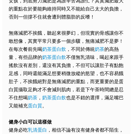
女孩，到底努力減肥是為誰辛苦為誰忙？其實減肥最大
的重點在於要能夠維持同時又不能給自己太大的負擔，
否則一但撐不住就會遭到體脂肪的反嗜！
無痛減肥不挨餓，聽起來很夢幻，但現實的骨感讓你不
敢想像，其實平常只要多一個步驟，無痛減肥不是夢！
在每次餐前先喝
奶茶蛋白飲
，不同於傳統
奶茶
的高熱
量，有些品牌的
奶茶蛋白飲
不僅無乳清味，喝起來跟手
搖飲沒有差別，還沒有其負擔，不但可以讓肚子有點飽
足感，同時還能滿足想要稍微放縱的慾望，也不容易餓
肚子，不挨餓絕對是無痛減肥的重點，而更重要的是蛋
白質攝取足夠才不會減到肌肉，若是下午茶時間總是忍
不住想喝
奶茶
，
奶茶蛋白飲
也是不錯的選擇，滿足嘴巴
又能補充
蛋白質
。
健身小白可以這樣做
健身必吃
乳清蛋白
，相信不論有沒有健身者都不陌生，