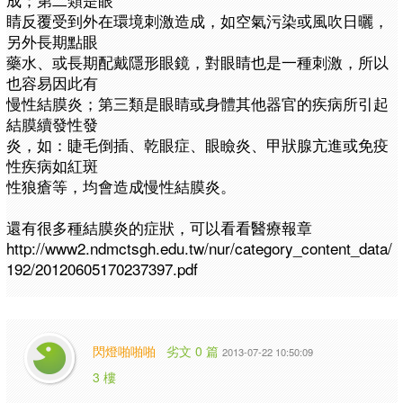
睛反覆受到外在環境刺激造成，如空氣污染或風吹日曬，
另外長期點眼
藥水、或長期配戴隱形眼鏡，對眼睛也是一種刺激，所以
也容易因此有
慢性結膜炎；第三類是眼睛或身體其他器官的疾病所引起
結膜續發性發
炎，如：睫毛倒插、乾眼症、眼瞼炎、甲狀腺亢進或免疫
性疾病如紅斑
性狼瘡等，均會造成慢性結膜炎。
還有很多種結膜炎的症狀，可以看看醫療報章
http://www2.ndmctsgh.edu.tw/nur/category_content_data/
192/20120605170237397.pdf
閃燈啪啪啪
劣文 0 篇
2013-07-22 10:50:09
3 樓