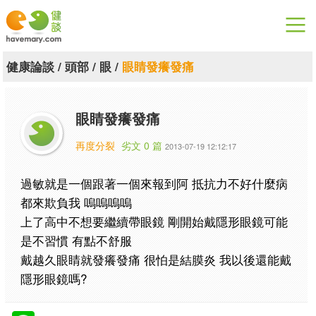
漫漫健康
健康論談
/
頭部
/
眼
/
眼睛發癢發痛
健康論談
眼睛發癢發痛
關於健談
再度分裂
劣文 0 篇
2013-07-19 12:12:17
聯絡我們
過敏就是一個跟著一個來報到阿 抵抗力不好什麼病
下載專區
都來欺負我 嗚嗚嗚嗚
上了高中不想要繼續帶眼鏡 剛開始戴隱形眼鏡可能
是不習慣 有點不舒服
戴越久眼睛就發癢發痛 很怕是結膜炎 我以後還能戴
隱形眼鏡嗎?