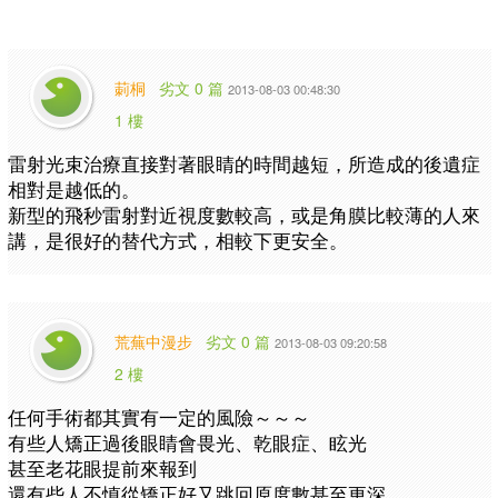
莿桐
劣文 0 篇
2013-08-03 00:48:30
1 樓
雷射光束治療直接對著眼睛的時間越短，所造成的後遺症
相對是越低的。
新型的飛秒雷射對近視度數較高，或是角膜比較薄的人來
講，是很好的替代方式，相較下更安全。
荒蕪中漫步
劣文 0 篇
2013-08-03 09:20:58
2 樓
任何手術都其實有一定的風險～～～
有些人矯正過後眼睛會畏光、乾眼症、眩光
甚至老花眼提前來報到
還有些人不慎從矯正好又跳回原度數甚至更深