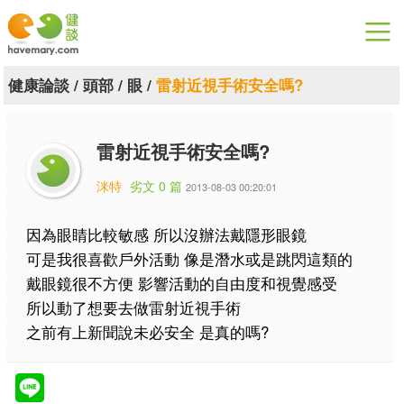
漫漫健康
健康論談
/
頭部
/
眼
/
雷射近視手術安全嗎?
健康論談
雷射近視手術安全嗎?
關於健談
洣特
劣文 0 篇
2013-08-03 00:20:01
聯絡我們
因為眼睛比較敏感 所以沒辦法戴隱形眼鏡
下載專區
可是我很喜歡戶外活動 像是潛水或是跳閃這類的
戴眼鏡很不方便 影響活動的自由度和視覺感受
所以動了想要去做雷射近視手術
之前有上新聞說未必安全 是真的嗎?