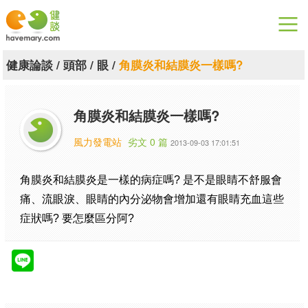
漫漫健康
健康論談
/
頭部
/
眼
/
角膜炎和結膜炎一樣嗎?
健康論談
角膜炎和結膜炎一樣嗎?
關於健談
風力發電站
劣文 0 篇
2013-09-03 17:01:51
聯絡我們
下載專區
角膜炎和結膜炎是一樣的病症嗎? 是不是眼睛不舒服會
痛、流眼淚、眼睛的內分泌物會增加還有眼睛充血這些
症狀嗎? 要怎麼區分阿?