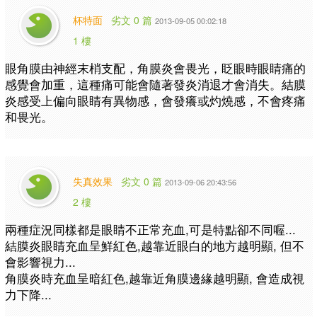
杯特面
劣文 0 篇
2013-09-05 00:02:18
1 樓
眼角膜由神經末梢支配，角膜炎會畏光，眨眼時眼睛痛的
感覺會加重，這種痛可能會隨著發炎消退才會消失。結膜
炎感受上偏向眼睛有異物感，會發癢或灼燒感，不會疼痛
和畏光。
失真效果
劣文 0 篇
2013-09-06 20:43:56
2 樓
兩種症況同樣都是眼睛不正常充血,可是特點卻不同喔...
結膜炎眼睛充血呈鮮紅色,越靠近眼白的地方越明顯, 但不
會影響視力...
角膜炎時充血呈暗紅色,越靠近角膜邊緣越明顯, 會造成視
力下降...