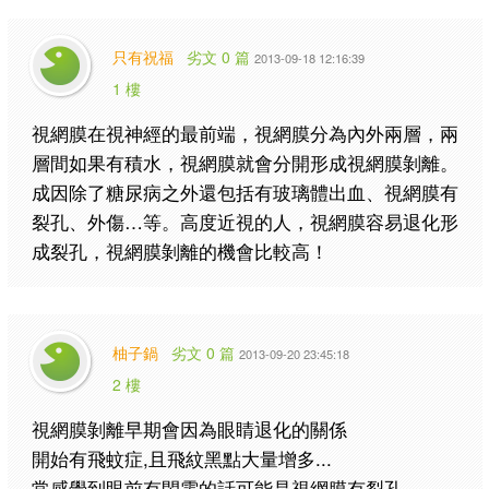
只有祝福
劣文 0 篇
2013-09-18 12:16:39
1 樓
視網膜在視神經的最前端，視網膜分為內外兩層，兩
層間如果有積水，視網膜就會分開形成視網膜剝離。
成因除了糖尿病之外還包括有玻璃體出血、視網膜有
裂孔、外傷…等。高度近視的人，視網膜容易退化形
成裂孔，視網膜剝離的機會比較高！
柚子鍋
劣文 0 篇
2013-09-20 23:45:18
2 樓
視網膜剝離早期會因為眼睛退化的關係
開始有飛蚊症,且飛紋黑點大量增多...
常感覺到眼前有閃電的話可能是視網膜有裂孔...