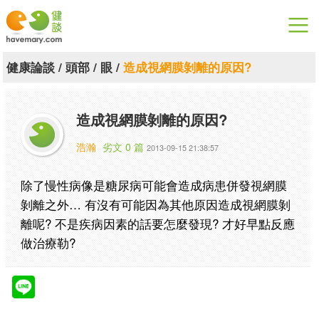
漫漫健康
健康論談
/
頭部
/
眼
/
造成視網膜剝離的原因?
健康論談
造成視網膜剝離的原因?
關於健談
浩瀚
劣文 0 篇
2013-09-15 21:38:57
聯絡我們
除了慢性病像是糖尿病可能會造成病患併發視網膜
下載專區
剝離之外… 有沒有可能因為其他原因造成視網膜剝
離呢? 不是疾病因素的話要怎麼發現? 才好早點反應
做治療勒?