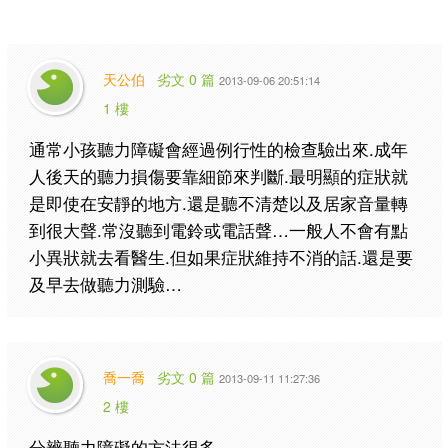
天公伯
劣文 0 篇
2013-09-06 20:51:14
1 樓
通常小孩聽力障礙會經過例行性的檢查驗出來.成年
人後天的聽力損傷要靠細節來判斷.最明顯的症狀就
是即使在安靜的地方.還是聽不清楚以及居家音量轉
到很大聲.常沒聽到電鈴或電話聲…一般人不會有點
小異狀就去看醫生.但如果症狀維持不消的話.還是要
及早去做聽力測驗…
喬一喬
劣文 0 篇
2013-09-11 11:27:36
2 樓
分辨聽力障礙的方法很多