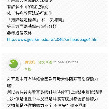
有許多不同的鑑定類別
依「特殊教育法施行細則」
「殘障鑑定標準」 和「失聰期」
等三方面為基點來進行分類
參考這個表格
http://www.jjes.km.edu.tw/c046/kmhear/page4.htm
舞波庇
劣文 0 篇
2013-09-13 23:28:53
3 樓
外耳及中耳有時候會因為耳垢太多阻塞而影響聽力
喔!!!
所以有時後去看耳鼻喉科的時候可以請醫生幫忙清理
另外像是慢性中耳炎或是耳膜有破損都會影響聽力
大概都是些微的聽力不全 不會完全聽不見!!!