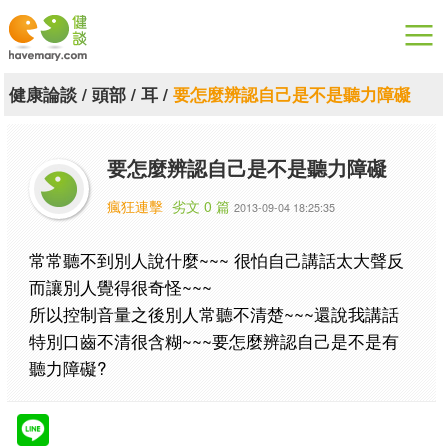
漫漫健康
健康論談
/
頭部
/
耳
/
要怎麼辨認自己是不是聽力障礙
健康論談
要怎麼辨認自己是不是聽力障礙
關於健談
瘋狂連擊
劣文 0 篇
2013-09-04 18:25:35
聯絡我們
常常聽不到別人說什麼~~~ 很怕自己講話太大聲反
下載專區
而讓別人覺得很奇怪~~~
所以控制音量之後別人常聽不清楚~~~還說我講話
特別口齒不清很含糊~~~要怎麼辨認自己是不是有
聽力障礙?