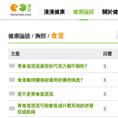
漫漫健康
健康論談
關於健
食道
健康論談
/
胸部
/
主題
回覆
3
胃食道逆流連苦的巧克力都不能吃?
3
食道氣球擴張術適用於哪些病患?
3
是不是胃食道逆流
胃食道逆流可能會造成什麼其他的併發
3
症或疾病