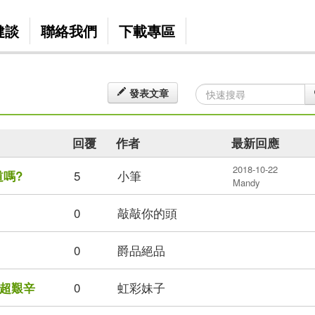
健談
聯絡我們
下載專區
發表文章
回覆
作者
最新回應
2018-10-22
5
小筆
道嗎?
Mandy
0
敲敲你的頭
0
爵品絕品
0
虹彩妹子
超艱辛