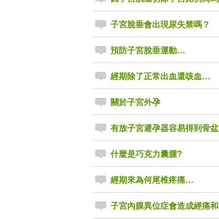
子宮脫垂會出現尿失禁嗎？
預防子宮脫垂運動…
經期除了正常出血還咳血…
關於子宮外孕
有放子宮避孕器容易得到骨盆
什麼是巧克力囊腫?
經期來為何尾椎疼痛…
子宮內膜異位症會造成經痛和