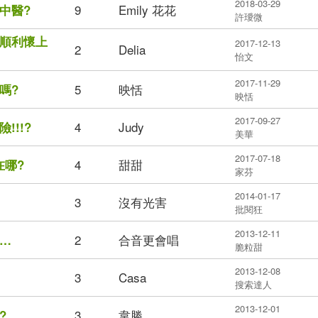
2018-03-29
9
Emily 花花
中醫?
許璦微
順利懷上
2017-12-13
2
Delia
怡文
2017-11-29
5
映恬
嗎?
映恬
2017-09-27
4
Judy
!!?
美華
2017-07-18
4
甜甜
在哪?
家芬
2014-01-17
3
沒有光害
批閱狂
2013-12-11
2
合音更會唱
…
脆粒甜
2013-12-08
3
Casa
搜索達人
2013-12-01
3
韋勝
?