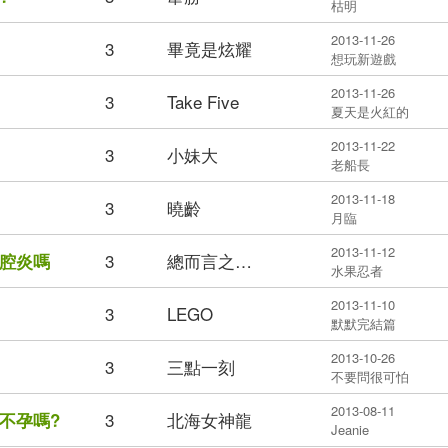
枯明
2013-11-26
3
畢竟是炫耀
想玩新遊戲
2013-11-26
3
Take Five
夏天是火紅的
2013-11-22
3
小妹大
老船長
2013-11-18
3
曉齡
月臨
2013-11-12
3
總而言之…
腔炎嗎
水果忍者
2013-11-10
3
LEGO
默默完結篇
2013-10-26
3
三點一刻
不要問很可怕
2013-08-11
3
北海女神龍
不孕嗎?
Jeanie