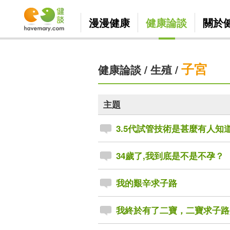
漫漫健康
健康論談
關於
子宮
健康論談
/
生殖
/
主題
3.5代試管技術是甚麼有人知
34歲了,我到底是不是不孕？
我的艱辛求子路
我終於有了二寶，二寶求子路