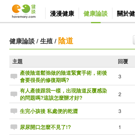
漫漫健康
健康論談
關於健
陰道
健康論談
/
生殖
/
主題
回覆
產後陰道鬆弛做的陰道緊實手術，術後
3
會要很長的修復期嗎?
有人產後跟我一樣，出現陰道反覆感染
2
的問題嗎?這該怎麼辦才好?
3
生完小孩後 私處便的乾澀
1
尿尿開口怎麼不見了!?