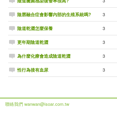
3
陰道黴菌感染復發率很高?
3
陰唇融合症會影響內部的生殖系統嗎?
3
陰道乾澀怎麼保養
3
更年期陰道乾澀
3
為什麼化療會造成陰道乾澀
3
性行為後有血尿
聯絡我們 wanwan@isoar.com.tw
健談網 2013 All Ri