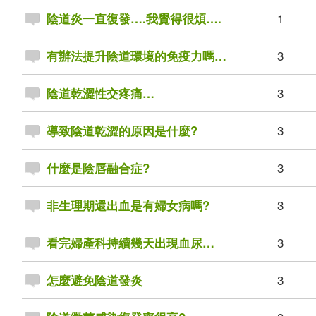
1
陰道炎一直復發….我覺得很煩….
3
有辦法提升陰道環境的免疫力嗎…
3
陰道乾澀性交疼痛…
3
導致陰道乾澀的原因是什麼?
3
什麼是陰唇融合症?
3
非生理期還出血是有婦女病嗎?
3
看完婦產科持續幾天出現血尿…
3
怎麼避免陰道發炎