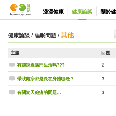
漫漫健康
健康論談
關於健
其他
健康論談
/
睡眠問題
/
主題
回覆
2
有聽說過邁門生活嗎???
3
帶狀皰疹都是長在身體哪邊？
3
有關於天皰瘡的問題…