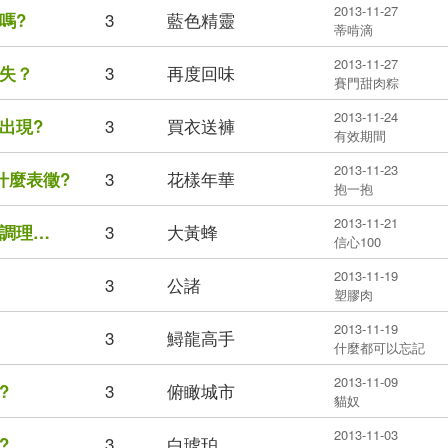
2013-11-27
3
藍色精靈
嗎?
蒂啃滴
2013-11-27
3
再度回味
失？
賽門甜肉粽
2013-11-24
3
買衣送褲
出現?
有效期間
2013-11-23
3
花樣年華
什麼表徵?
抱一抱
2013-11-21
3
大黃蜂
調理…
信心100
2013-11-19
3
公諸
塑膠肉
2013-11-19
3
鱘龍高手
什麼都可以忘記
2013-11-09
3
俯瞰城市
?
貓奴
2013-11-03
3
白琥珀
?