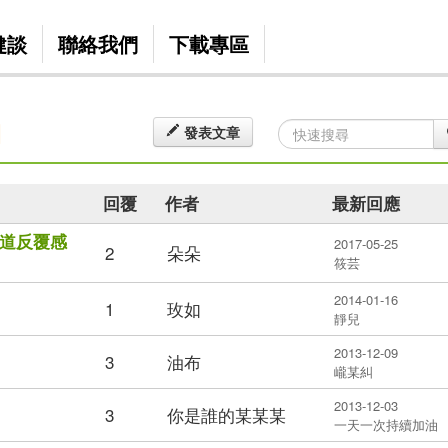
健談
聯絡我們
下載專區
期
發表文章
回覆
作者
最新回應
道反覆感
2017-05-25
2
朵朵
筱芸
2014-01-16
1
玫如
靜兒
2013-12-09
3
油布
巄某糾
2013-12-03
3
你是誰的某某某
一天一次持續加油