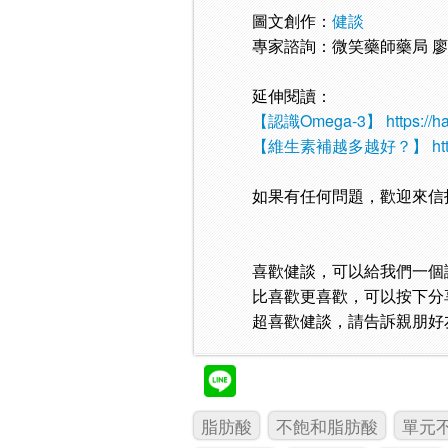
圖文創作：
健談
專家諮詢：微笑藥師藥局 
延伸閱讀：
【認識Omega-3】
https://
【維生素補越多越好？】
ht
如果有任何問題，歡迎來信
喜歡健談，可以給我們一個
比喜歡更喜歡，可以按下分
超喜歡健談，請告訴親朋好
脂肪酸
不飽和脂肪酸
單元