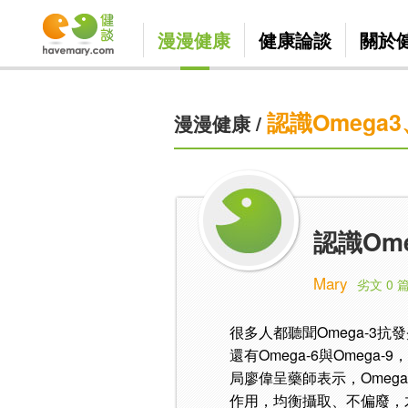
漫漫健康
健康論談
關於
認識Omega3
漫漫健康
/
認識Ome
Mary
劣文 0 
很多人都聽聞Omega-3抗
還有Omega-6與Omeg
局廖偉呈藥師表示，Omeg
作用，均衡攝取、不偏廢，