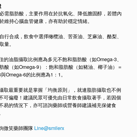
酸
一種非必需脂肪酸，主要作用在於抗氧化、降低膽固醇，若體內
有助於維持心腦血管健康，亦有助於穩定情緒。
由人體自行合成，飲食中選擇橄欖油、苦茶油、芝麻油、酪梨、
攝取量。
的油脂攝取比例應為多元不飽和脂肪酸（如Omega-3、
脂肪酸（如Omega-9）：飽和脂肪酸（如豬油、椰子油）＝
-3與Omega-6的比例應為1：1。
攝取最重要就是掌握「均衡原則」，就連脂肪攝取也不例
不可偏廢！建議民眾可優先由日常飲食攝取著手，若因個
不易的情況下，亦可諮詢藥師或營養師建議補充保健食
。
詢微笑藥師團隊
Line@smilerx