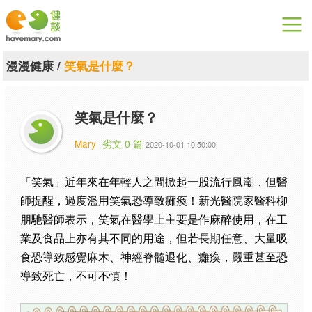
漫漫健康
漫漫健康
/
笑氣是什麼？
健康論談
笑氣是什麼？
關於健談
Mary
劣文 0 篇
2020-10-01 10:50:00
聯絡我們
「笑氣」近年來在年輕人之間掀起一股流行風潮，但醫
下載專區
師提醒，過度濫用笑氣恐導致癱瘓！新光醫院家醫科柳
朋馳醫師表示，笑氣在醫學上主要是作麻醉使用，在工
業及食品上亦有其不同的用途，但若長期任意、大量吸
食恐導致感覺麻木、神經脊髓退化、癱瘓，嚴重甚至恐
導致死亡，不可不慎！