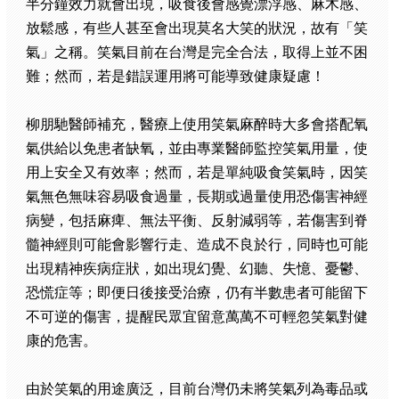
半分鐘效力就會出現，吸食後會感覺漂浮感、麻木感、
放鬆感，有些人甚至會出現莫名大笑的狀況，故有「笑
氣」之稱。笑氣目前在台灣是完全合法，取得上並不困
難；然而，若是錯誤運用將可能導致健康疑慮！
柳朋馳醫師補充，醫療上使用笑氣麻醉時大多會搭配氧
氣供給以免患者缺氧，並由專業醫師監控笑氣用量，使
用上安全又有效率；然而，若是單純吸食笑氣時，因笑
氣無色無味容易吸食過量，長期或過量使用恐傷害神經
病變，包括麻痺、無法平衡、反射減弱等，若傷害到脊
髓神經則可能會影響行走、造成不良於行，同時也可能
出現精神疾病症狀，如出現幻覺、幻聽、失憶、憂鬱、
恐慌症等；即便日後接受治療，仍有半數患者可能留下
不可逆的傷害，提醒民眾宜留意萬萬不可輕忽笑氣對健
康的危害。
由於笑氣的用途廣泛，目前台灣仍未將笑氣列為毒品或