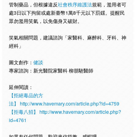
管制藥品，但根據違反
社會秩序維護法
規範，濫用者可
處3日以下拘留或處新臺幣1萬8千元以下罰鍰。提醒民
眾勿濫用笑氣，以免傷身又破財。
笑氣相關問題，建議諮詢「家醫科、麻醉科、牙科、神
經科」
圖文創作：
健談
專家諮詢：新光醫院家醫科 柳朋馳醫師
延伸閱讀：
【拒絕毒品的方
法】
http://www.havemary.com/article.php?id=4759
【拒毒八招】
http://www.havemary.com/article.php?
id=4761
如果有任何問題，歡迎來信指教，感蝦哩