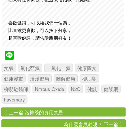
喜歡健談，可以給我們一個讚，
比喜歡更喜歡，可以按下分享，
超喜歡健談，請告訴親朋好友！
笑氣
氧化亞氮
一氧化二氮
健康圖文
健康漫畫
漫漫健康
圖解健康
柳朋馳
柳朋馳醫師
Nitrous Oxide
N2O
健談
健談網
havemary
〈 上一篇 洛神茶的食用禁忌
為什麼會晨勃呢？ 下一篇 〉