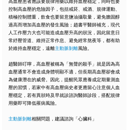
高血壓患者應該要規律用藥以維持血壓穩定，同時也要
控制高血壓的危險因子，包括戒菸、戒酒、規律運動、
積極控制體重，飲食也要留意鹽油攝取量，避免膽固醇
過高而增加高血壓的發生風險；趙書平醫師補充，現代
人工作壓力大也可能造成血壓升高的狀況，因此留意日
常紓壓管道、維持正常作息、避免經常熬夜等，都有助
於維持血壓穩定，遠離
主動脈剝離
風險。
趙醫師叮嚀，高血壓被稱為「無聲的殺手」就是因為高
血壓通常不會造成身體明顯不適，但長期高血壓卻會成
為健康潛在的威脅。因此，提醒民眾應養成定期量測血
壓的習慣，若家中有高血壓病史者更應留心注意個人血
壓穩定，若有異狀時及早就診諮詢醫師診段，搭配規律
用藥即可降低罹病風險。
主動脈剝離
相關問題，建議諮詢「心臟科」