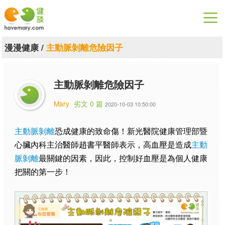
漫漫健康
漫漫健康
/
主動脈剝離危險因子
健康論談
主動脈剝離危險因子
關於健談
Mary
劣文 0 篇
2020-10-03 10:50:00
聯絡我們
主動脈剝離
恐成健康的致命傷！新光醫院健康管理部暨
下載專區
心臟內科主治醫師趙書平醫師表示，高血壓是造成
主動
脈剝離
最關鍵的因素，因此，控制好血壓是為個人健康
把關的第一步！