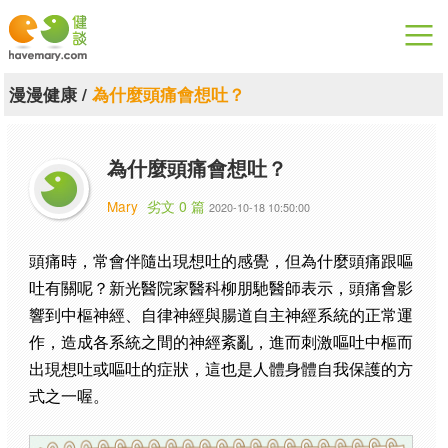
漫漫健康
漫漫健康
/
為什麼頭痛會想吐？
健康論談
為什麼頭痛會想吐？
關於健談
Mary
劣文 0 篇
2020-10-18 10:50:00
聯絡我們
頭痛時，常會伴隨出現想吐的感覺，但為什麼頭痛跟嘔
下載專區
吐有關呢？新光醫院家醫科柳朋馳醫師表示，頭痛會影
響到中樞神經、自律神經與腸道自主神經系統的正常運
作，造成各系統之間的神經紊亂，進而刺激嘔吐中樞而
出現想吐或嘔吐的症狀，這也是人體身體自我保護的方
式之一喔。