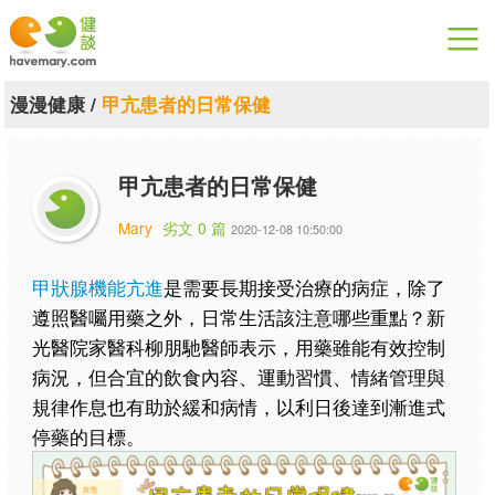
漫漫健康
漫漫健康
/
甲亢患者的日常保健
健康論談
甲亢患者的日常保健
關於健談
Mary
劣文 0 篇
2020-12-08 10:50:00
聯絡我們
甲狀腺機能亢進
是需要長期接受治療的病症，除了
下載專區
遵照醫囑用藥之外，日常生活該注意哪些重點？新
光醫院家醫科柳朋馳醫師表示，用藥雖能有效控制
病況，但合宜的飲食內容、運動習慣、情緒管理與
規律作息也有助於緩和病情，以利日後達到漸進式
停藥的目標。