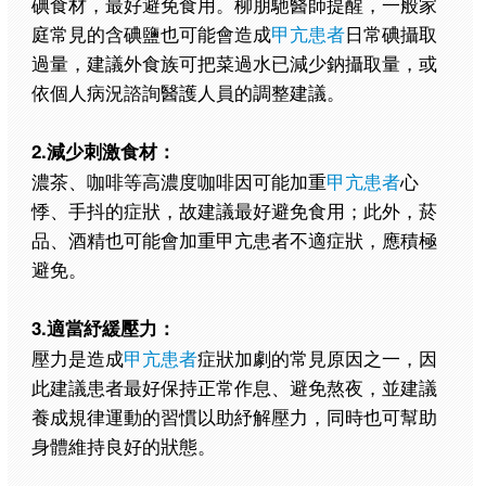
碘食材，最好避免食用。柳朋馳醫師提醒，一般家
庭常見的含碘鹽也可能會造成
甲亢患者
日常碘攝取
過量，建議外食族可把菜過水已減少鈉攝取量，或
依個人病況諮詢醫護人員的調整建議。
2.減少刺激食材：
濃茶、咖啡等高濃度咖啡因可能加重
甲亢患者
心
悸、手抖的症狀，故建議最好避免食用；此外，菸
品、酒精也可能會加重甲亢患者不適症狀，應積極
避免。
3.適當紓緩壓力：
壓力是造成
甲亢患者
症狀加劇的常見原因之一，因
此建議患者最好保持正常作息、避免熬夜，並建議
養成規律運動的習慣以助紓解壓力，同時也可幫助
身體維持良好的狀態。