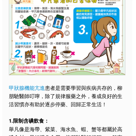
甲狀腺機能亢進
患者是需要學習與疾病共存的，柳
朋馳醫師叮嚀，除了規律服藥之外，養成良好的生
活習慣亦有助於逐步停藥、回歸正常生活！
1.限制含碘飲食：
舉凡像是海帶、紫菜、海水魚、蝦、蟹等都屬於高