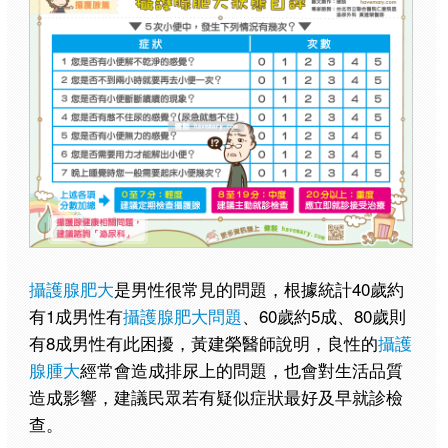
攝護腺肥大
是男性很常見的問題，根據統計40歲約
有1成男性有
攝護腺肥大問題
、60歲約5成、80歲則
有8成男性有此困擾，黃建榮醫師說明，良性的
攝護
腺腫大
經常會造成排尿上的問題，也會對生活品質
造成影響，建議民眾若有疑似症狀最好及早就診檢
查。