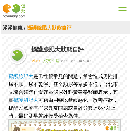
漫漫健康
漫漫健康
/
攝護腺肥大狀態自評
健康論談
攝護腺肥大狀態自評
關於健談
Mary
劣文 0 篇
2020-12-10 10:50:00
聯絡我們
攝護腺肥大
是男性很常見的問題，常會造成男性排
下載專區
尿不順、尿不乾淨、甚至頻尿等眾多不適，台北市
立聯合醫院仁愛院區泌尿外科黃建榮醫師表示，其
實
攝護腺肥大
可藉由用藥以延緩惡化、改善症狀，
提醒民眾若有排尿異常問題或自評分數達8分以上
時，最好及早就診接受檢查為佳。