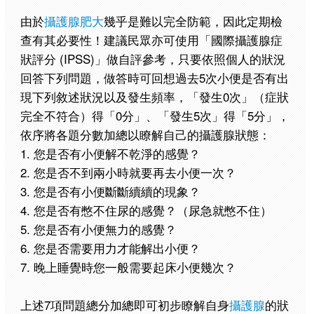
由於
攝護腺肥大
幾乎是難以完全防範，因此定期檢
查有其必要性！建議民眾亦可使用「國際攝護腺症
狀評分 (IPSS)」做自評參考，只要依照個人的狀況
回答下列問題，做答時可回想過去5次小便是否有出
現下列敘述狀況以及發生頻率，「發生0次」（症狀
完全不符合）得「0分」、「發生5次」得「5分」，
依序將各題分數加總以瞭解自己的攝護腺狀態：
1. 您是否有小便解不乾淨的感覺？
2. 您是否不到兩小時就要再去小便一次？
3. 您是否有小便斷斷續續的現象？
4. 您是否有憋不住尿的感覺？（尿急就憋不住）
5. 您是否有小便無力的感覺？
6. 您是否需要用力才能解出小便？
7. 晚上睡覺時您一般需要起床小便幾次？
上述7項問題總分加總即可初步瞭解自身
攝護腺
的狀