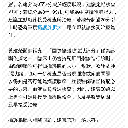
態。若總分為0至7分屬於輕度狀況，建議定期檢查
即可；若總分為8至19分則可能為中度攝護腺肥大，
建議主動就診接受檢查與治療；若總分超過20分以
上時恐為重度
攝護腺肥大
，應立即就診接受治療為
佳。
黃建榮醫師補充，「國際攝護腺症狀評分」僅為診
斷依據之一，臨床上仍會搭配肛門指診進行診斷，
由醫師觸診可得知攝護腺的大小、形狀、軟硬及腫
脹狀態，也可一併檢查是否出現腫瘤或疼痛問題，
以得知是否可能為攝護腺癌，並視醫師診斷搭配必
要的尿液、血液或超音波檢查；因此，建議50歲以
上男性可定期接受攝護腺檢查，以及早察覺病因、
及早接受治療。
攝護腺肥大相關問題，建議諮詢「泌尿科」