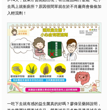
去馬上就衝廁所？原因很間單就在於不肖廠商會偷偷加
入輕瀉劑！
一吃下去就有感的益生菌真的好嗎？廖偉呈藥師說明，