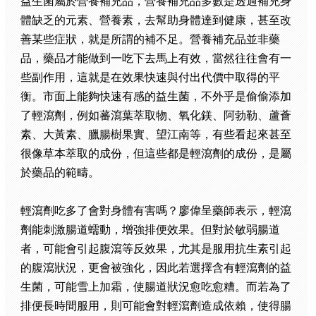
益生菌屬於營養補充品，營養補充品多數是透過補充身
體缺乏的元素、營養素，去幫助身體達到健康，甚至改
善某些症狀，就是所謂的補不足。營養補充品並非藥
品，藥品才能做到一吃下去馬上有效，當然往往會有一
些副作用，這就是在效果快速與付出代價中取得的平
衡。市面上能夠快速有感的益生菌，不外乎是偷偷添加
了輕瀉劑，例如蕃瀉葉萃取物、氧化鎂、阿勃勒、蘆薈
素、大黃素、臘腸樹果實、望江南等，有些看起來甚至
很像草本萃取的成份，但這些都是輕瀉劑的成份，是屬
於藥品的範疇。
輕瀉劑吃多了會對身體有害嗎？廖偉呈藥師表示，輕瀉
劑能刺激腸道蠕動，增強排便效果。但對於敏弱腸道
者，可能會引起腹瀉等反效果，尤其是服用抗生素引起
的腹瀉狀況，更會被強化，因此若選擇含有輕瀉劑的益
生菌，可能雪上加霜，使腸道狀況愈吃愈糟。而若為了
排便長時間服用，則可能會對輕瀉劑造成依賴，使得腸