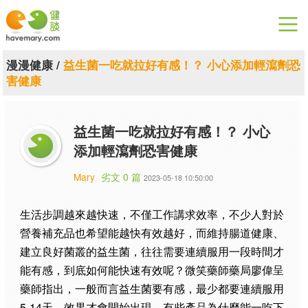
漫漫健康
漫漫健康
/
益生菌一吃就拉好有感！？ 小心添加輕瀉劑恐
害健康
健康論談
關於健談
益生菌一吃就拉好有感！？ 小心
添加輕瀉劑恐害健康
聯絡我們
Mary
劣文 0 篇
2023-05-18 10:50:00
下載專區
生活步調越來越快速，不僅工作講求效率，不少人對於
營養補充品也希望能越快有效越好，而維持腸道健康、
建立良好菌叢的益生菌，往往需要連續服用一段時間才
能有感，到底如何能快速有效呢？微笑藥師藥局廖偉呈
藥師指出，一般而言益生菌要有感，最少都要連續服用
5-14天，效果才會開始出現，有些產品為什麼能一吃下