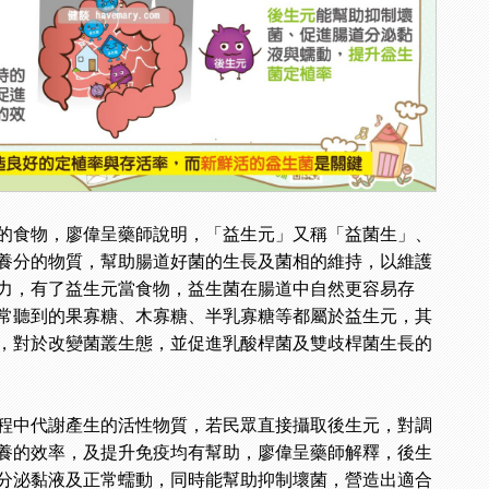
的食物，廖偉呈藥師說明，「益生元」又稱「益菌生」、
養分的物質，幫助腸道好菌的生長及菌相的維持，以維護
力，有了益生元當食物，益生菌在腸道中自然更容易存
常聽到的果寡糖、木寡糖、半乳寡糖等都屬於益生元，其
，對於改變菌叢生態，並促進乳酸桿菌及雙歧桿菌生長的
程中代謝產生的活性物質，若民眾直接攝取後生元，對調
養的效率，及提升免疫均有幫助，廖偉呈藥師解釋，後生
分泌黏液及正常蠕動，同時能幫助抑制壞菌，營造出適合