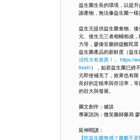
益生菌生長的環境，以提升
謝產物，無法像益生菌一樣
益生元提供益生菌食物、後
元、後生元三者相輔相成，
力等，廖偉呈藥師提醒民眾
益生菌產品的新鮮度（益生
活性大有差異！」
https://
fresh/
），如若益生菌已經
元即使補充了，效果也有限
良好的定植率與存活率，等
的壯大與發展。
圖文創作：健談
專家諮詢：微笑藥師藥局 
延伸閱讀：
【吃益生菌無感？菌數不是