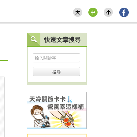
大
中
小
快速文章搜尋
搜尋