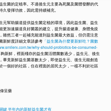
益生菌的定植率。不過後生元主要為死菌及菌體發酵的代
持久發揮功效，因此需持續補充。
生元幫助腸道提供益生菌定植的環境，因此益生菌、益生
能更加速腸道良好菌叢的建立，提升腸道健康、身體免疫
，雖然三者一起補充能達到益生菌最大效益，但仍需注意
菌新鮮度詳細文章請參考
「益生菌為什麼要新鮮吃？菌數
www.smilerx.com.tw/why-should-probiotics-be-consumed-
不夠新鮮，裡面殘存的益生菌活體菌數過少，益生元、後生
，畢竟新鮮益生菌基數太少，即使益生元、後生元能創造
於一個好的社區，住在裡面的居民太少，一樣不利於社區
廖偉呈藥
關鍵 半年內的新鮮益生菌才有