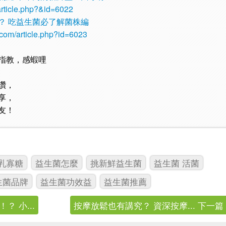
article.php?&id=6022
？ 吃益生菌必了解菌株編
com/article.php?id=6023
指教，感蝦哩
讚，
享，
友！
乳寡糖
益生菌怎麼
挑新鮮益生菌
益生菌 活菌
生菌品牌
益生菌功效益
益生菌推薦
 小...
按摩放鬆也有講究？ 資深按摩... 下一篇