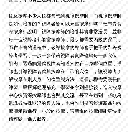
提及按摩不少人也都會想到視障按摩師，而視障按摩師
是如何培養的？視障者皆可以來當按摩師嗎？杜志青資
深按摩師說明，視障按摩師的培養其實非常漫長，並非
每一位視障者都能當按摩師，最少都需要丙級的證照，
而在培養的過程中，教導按摩的導師會手把手的帶著視
障者學習，一步一步帶著視障者實際碰觸每一個穴位、
肌肉，透過觸覺讓視障者知道穴位在自身哪個位置，導
師也引導視障者讓其按摩在自己的穴位上，讓視障者了
解按摩在別人身上的位置與方法，這個步驟需要漫長的
練習。蘇振輝經理補充，學習並拿到證照後，進入按摩
中心後資深按摩師也會與其交流，甚至在遇到一些較為
熟識或特殊狀況的客人時，也會詢問是否能讓新進的按
摩師稍微進行一小段的按摩，讓新進的按摩師能更快累
積經驗、進入狀況。