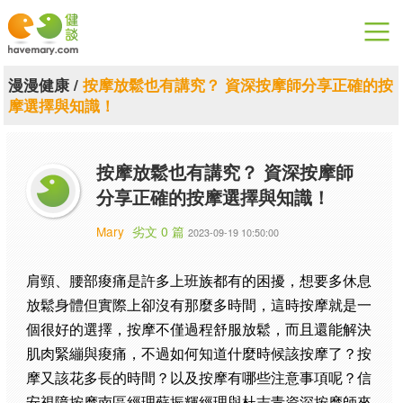
漫漫健康
漫漫健康
/
按摩放鬆也有講究？ 資深按摩師分享正確的按
摩選擇與知識！
健康論談
關於健談
按摩放鬆也有講究？ 資深按摩師
分享正確的按摩選擇與知識！
聯絡我們
Mary
劣文 0 篇
2023-09-19 10:50:00
下載專區
肩頸、腰部痠痛是許多上班族都有的困擾，想要多休息
放鬆身體但實際上卻沒有那麼多時間，這時按摩就是一
個很好的選擇，按摩不僅過程舒服放鬆，而且還能解決
肌肉緊繃與痠痛，不過如何知道什麼時候該按摩了？按
摩又該花多長的時間？以及按摩有哪些注意事項呢？信
安視障按摩南區經理蘇振輝經理與杜志青資深按摩師來