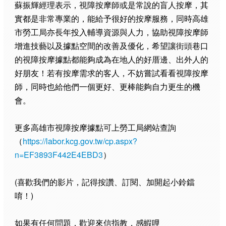
蘇振輝經理表示，視障按摩師或是常說的盲人按摩，其
實都是非常專業的，能給予很好的按摩服務，同時高雄
市勞工局亦長年投入輔導資源與人力，協助視障按摩師
增進技藝以及據點空間的改善及優化，希望讓街頭巷口
的視障按摩據點都能夠成為在地人的好厝邊、出外人的
好朋友！若有按摩需求的客人，不妨嘗試看看視障按摩
師，同時也給他們一個更好、更棒能夠自力更生的機
會。
更多高雄市視障按摩據點可上勞工局網站查詢
（
https://labor.kcg.gov.tw/cp.aspx?
n=EF3893F442E4EBD3
）
(喜歡我們的影片，記得按讚、訂閱、加開起小鈴鐺
唷！)
如果有任何問題，歡迎來信指教，感蝦哩