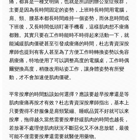
痛，都算是一種文明病，也就是所謂的辦公室症候群，
主要是因為長時間固定的姿勢，上班時長時間用電腦，
肩、頸、腰基本都長時間維持一個姿勢，而休息時間或
下班後，又長時間低頭盯著手機看，這樣肌肉想不痠痛
都難。其實只要在工作時能時不時得起來活動一下，就
能減緩肌肉僵硬甚至引發成痠痛的時間，杜志青資深按
摩師也提到有客人甚至為了方便工作時轉換姿勢以免容
易痠痛，特地使用了可以調整高度的電腦桌，工作時偶
爾變換高度，稍微改用站姿工作，讓身體姿勢有所變
動，才不會加速使肌肉僵硬。
平常按摩的時間點該如何選擇？應該要趁早按摩還是等
肌肉痠痛再按才有效？杜志青資深按摩師指出，基本上
只要覺得不舒服像是肩頸緊繃、睡眠品質不好就可以來
按摩，拖得越久當然需要按摩舒緩肌肉的時間也越長，
若放著不處理使肌肉狀況不斷惡化又不休息放鬆，最後
可能不僅需要按摩還需要就醫使用藥物。