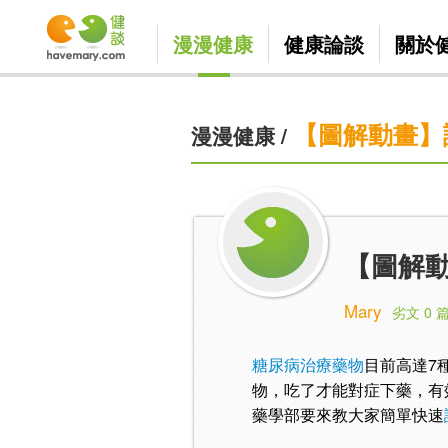
漫漫健康
健康論談
關於
【圖解動畫】
漫漫健康
/
【圖解
Mary
劣文 0 
糖尿病治療藥物
目前高達7
物，吃了才能對症下藥，有
藥學部要來教大家簡單快速