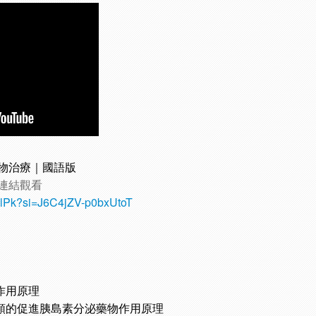
物治療｜國語版
連結觀看
HlPk?si=J6C4jZV-p0bxUtoT
作用原理
醯胺類的促進胰島素分泌藥物作用原理