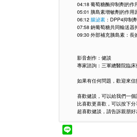
04:18 葡萄糖酶抑制劑的
05:01 胰島素增敏劑的作用
06:12
腸泌素
：DPP4抑制
07:58 鈉葡萄糖共同輸送
09:30 外部補充胰島素
影音創作：健談
專家諮詢：三軍總醫院臨床
如果有任何問題，歡迎來信
喜歡健談，可以給我們一個
比喜歡更喜歡，可以按下分
超喜歡健談，請告訴親朋好