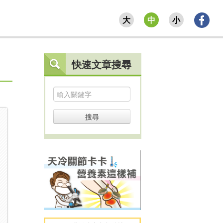
大
中
小
快速文章搜尋
搜尋