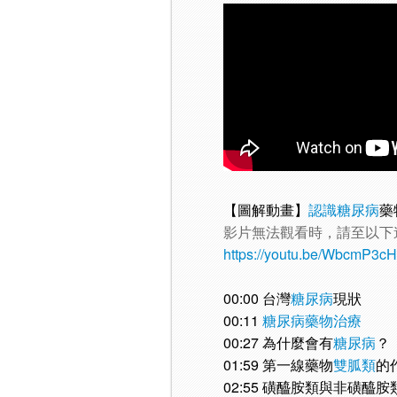
【圖解動畫】
認識糖尿病
藥
影片無法觀看時，請至以下
https://youtu.be/WbcmP3c
00:00 台灣
糖尿病
現狀
00:11
糖尿病藥物治療
00:27 為什麼會有
糖尿病
？
01:59 第一線藥物
雙胍類
的
02:55 磺醯胺類與非磺