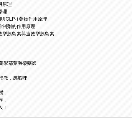
作用原理
原理
劑與GLP-1藥物作用原理
器抑制劑的作用原理
：長效型胰島素與速效型胰島素
藥學部葉爵榮藥師
指教，感蝦哩
讚，
享，
友！