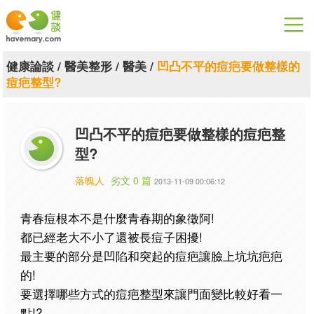
漫漫健康
健康論談
/
醫美整形
/
醫美
/
凹凸不平的痘疤要做整樣的
痘疤整型?
健康論談
關於健談
凹凸不平的痘疤要做整樣的痘疤整
型?
聯絡我們
落魄人
劣文 0 篇
2013-11-09 00:06:12
下載專區
青春痘根本不是什麼青春期的象徵阿!
都已經老大不小了還被長痘子困擾!
最主要的部分是凹陷和突起的痘疤讓臉上坑坑疤疤
的!
要選擇哪些方式的
痘疤整型來讓門面變比較好看一
點!?