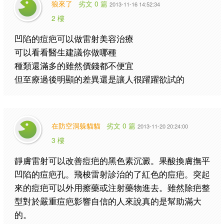
狼來了
劣文 0 篇
2013-11-16 14:52:34
2 樓
凹陷的痘疤可以做雷射美容治療
可以看看醫生建議你做哪種
種類還滿多的雖然價錢都不便宜
但至療過後明顯的差異還是讓人很躍躍欲試的
在防空洞躲貓貓
劣文 0 篇
2013-11-20 20:24:00
3 樓
靜膚雷射可以改善痘疤的黑色素沉澱。果酸換膚撫平
凹陷的痘疤孔。
飛梭雷射診治的了紅色的痘疤。突起
來的痘疤可以外用擦藥或注射藥物進去。
雖然除疤整
型對於嚴重痘疤影響自信的人來說真的是幫助滿大
的。