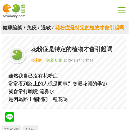
漫漫健康
健康論談
/
免疫
/
過敏
/
花粉症是特定的植物才會引起嗎
健康論談
花粉症是特定的植物才會引起嗎
關於健談
多莉絲
劣文 0 篇
2013-12-27 13:37:18
聯絡我們
雖然我自己沒有花粉症
下載專區
常常看到路上的人或是同事到春暖花開的季節
就會常打噴嚏 流鼻水
是因為路上都開同一種花嗎
花粉症
過敏