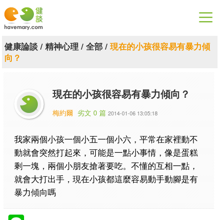
漫漫健康
健康論談
/
精神心理
/
全部
/
現在的小孩很容易有暴力傾
向？
健康論談
關於健談
現在的小孩很容易有暴力傾向？
聯絡我們
梅約爾
劣文 0 篇
2014-01-06 13:05:18
下載專區
我家兩個小孩一個小五一個小六，平常在家裡動不
動就會突然打起來，可能是一點小事情，像是蛋糕
剩一塊，兩個小朋友搶著要吃。不懂的互相一點，
就會大打出手，現在小孩都這麼容易動手動腳是有
暴力傾向嗎