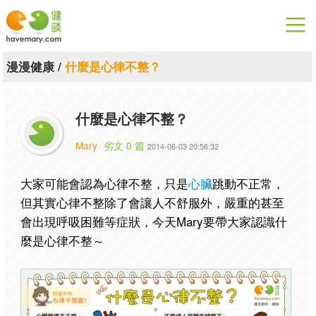
漫漫健康
漫漫健康
/
什麼是心律不整？
健康論談
什麼是心律不整？
關於健談
Mary
劣文 0 篇
2014-06-03 20:56:32
聯絡我們
大家可能會認為心律不整，只是
心臟
跳動不正常，
下載專區
但其實心律不整除了會讓人不舒服外，嚴重的甚至
會出現呼吸困難等症狀，今天Mary要帶大家認識什
麼是心律不整～