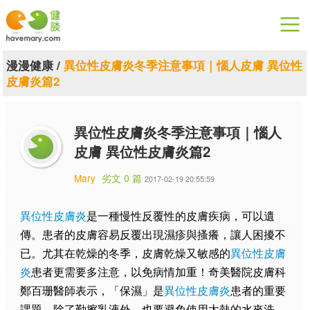
漫漫健康
漫漫健康
/
異位性皮膚炎冬季注意事項｜惱人皮膚 異位性
皮膚炎篇2
健康論談
關於健談
異位性皮膚炎冬季注意事項｜惱人
皮膚 異位性皮膚炎篇2
聯絡我們
Mary
劣文 0 篇
2017-02-19 20:55:59
下載專區
異位性皮膚炎
是一種慢性反覆性的皮膚疾病，可以遺
傳。患者的皮膚容易反覆出現濕疹與搔癢，讓人困擾不
已。尤其在乾燥的冬季，皮膚乾燥又敏感的
異位性皮膚
炎
患者更需要多注意，以免病情加重！奇美醫院皮膚科
鄭百珊醫師表示，「保濕」是
異位性皮膚炎
患者的重要
課題，除了勤擦乳液外，也要避免使用太熱的水來洗