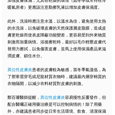
加強皮膚保濕，尤其在乾燥的環境（如冬季或常待在冷
暖氣房者）更應該注意勤擦乳液以增加皮膚保濕度。
此外，洗澡時應注意水溫，以溫水為佳，避免使用太熱
的水洗澡，以免破壞皮膚的天然保護層皮脂膜，造成皮
膚更乾燥而使表皮障蔽功能變差，更容易受到外來物質
刺激而加重病情。浴後擦乾時，最好以毛巾輕壓皮膚代
替用力擦拭，以免傷害皮膚，並馬上使用保濕產品來滋
潤皮膚、鎖住水分。
異位性皮膚炎
患者的皮膚較為敏感，當冬季氣溫低，為
了禦寒需穿毛或尼龍材質衣物時，建議最內層穿棉質的
衣物隔開，以減少衣料材質對皮膚的刺激。
鄭百珊醫師提醒，
異位性皮膚炎
容易慢性反覆發作，但
配合醫囑正確用藥治療是可以控制病情的！除了用藥
外，亦建議患者同步從日常生活環境、飲食、清潔保濕