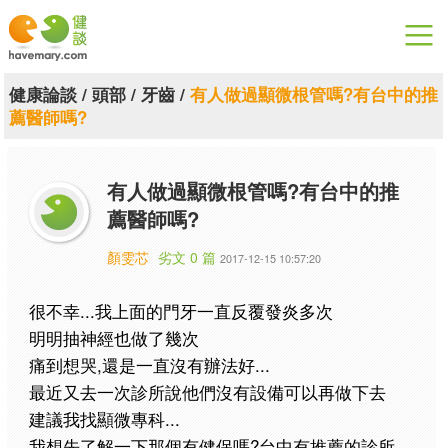
漫漫健康
健康論談
/
頭部
/
牙齒
/
有人做過顯微根管嗎?有台中的推
薦醫師嗎?
健康論談
關於健談
有人做過顯微根管嗎?有台中的推
薦醫師嗎?
聯絡我們
顏雯芯
劣文 0 篇
2017-12-15 10:57:20
下載專區
很不幸...我上面的門牙一直反覆發炎多次
明明抽神經也做了幾次
痛到想哭,還是一直沒有辦法好...
最近又去一次診所說他們沒有設備可以再做下去
建議我找顯微專科...
我想先了解一下那個有健保嗎?台中有推薦的診所