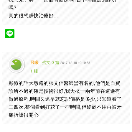
嗎?
真的很想趕快治療好...
晨曦
劣文 0 篇
2017-12-19 10:19:58
1 樓
顯微的話大墩路的張文信醫師蠻有名的,他們是自費
診所不過的確是技術很好,我大概一兩年前在這邊有
做過療程,時間久遠早就忘記價格是多少,只知道看了
三四次,整個看到好花了一些時間,但終於不用再被牙
痛折騰很開心