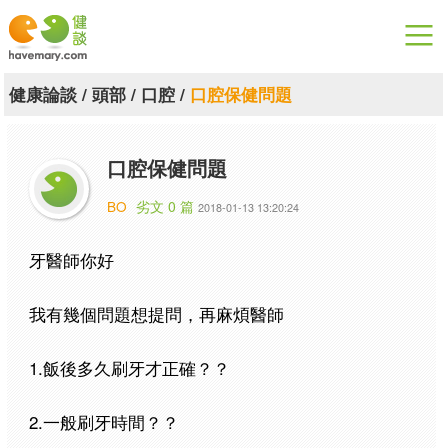
漫漫健康
健康論談
/
頭部
/
口腔
/
口腔保健問題
健康論談
口腔保健問題
關於健談
BO
劣文 0 篇
2018-01-13 13:20:24
聯絡我們
牙醫師你好
下載專區
我有幾個問題想提問，再麻煩醫師
1.飯後多久刷牙才正確？？
2.一般刷牙時間？？