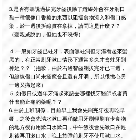
3.是否有聽說過拔完牙齒後除了縫線外會在牙洞口
黏一種很像口香糖的東西以阻擋食物流入和傷口感
染，於一週後拆線實在拿掉，請問這是什麼？？
（聽親戚說的，但他也不曉得）
４.一般如牙齒已蛀牙，表面無蛀洞但牙溝看起來蠻
黑的，有正常刷牙漱口情形下通常多久才會蛀牙到
神經？？（抱歉，由於右邊智齒剛拔完牙已三週，
但縫線傷口尚未痊癒合且還有牙洞，所以很擔心另
一邊又痛起來）
５.如假日或過年牙痛起來該去哪裡找牙醫師或者買
什麼能止痛的藥呢？？
6.由於上班關係，目前早上我會先刷完牙後再吃早
餐，之後會先清水漱口再稍微用牙刷輕刷有卡食物
的地方後再用漱口水漱口，中午飯後會先漱口在輕
刷後再用漱口水，晚上於睡前刷牙不使用漱口水。