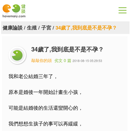
漫漫健康
健康論談
/
生殖
/
子宮
/
34歲了,我到底是不是不孕？
健康論談
34歲了,我到底是不是不孕？
關於健談
敲敲你的頭
劣文 0 篇
2018-08-15 05:29:53
聯絡我們
我和老公結婚三年了，
下載專區
原本是婚後一年開始計畫生小孩，
可能是結婚後的生活還蠻開心的，
我們想想生孩子的事可以再緩緩，