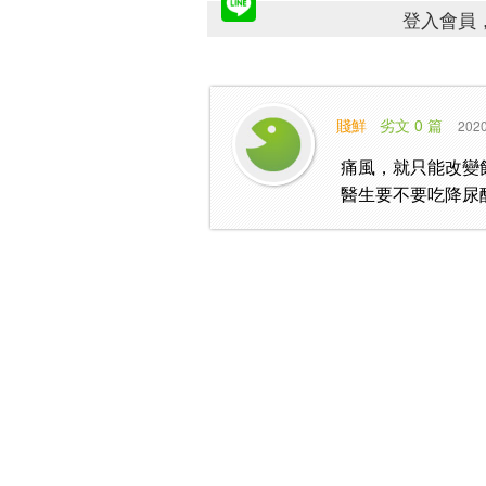
登入會員，
賤鮮
劣文 0 篇
2020
痛風，就只能改變
醫生要不要吃降尿