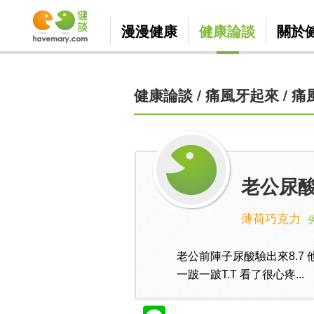
漫漫健康
健康論談
關於
健康論談
/
痛風牙起來
/
痛
老公尿
薄荷巧克力
老公前陣子尿酸驗出來8.7
一跛一跛T.T 看了很心疼...