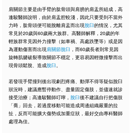
肩關節主要是由手臂的肱骨頭與肩膀的肩盂所組成，高
逢駿醫師說明，由於肩盂腔較淺，因此只要受到不當外
力時，肱骨頭便可能脫離肩盂而出現
脫臼
的情況，尤其
常見於20歲與60歲兩大族群。高醫師解釋，20歲的年
輕族群常見因外力撞擊（如車禍、高處跌墜等）或是因
為運動傷害而出現
肩關節脫臼
，而60歲長者則常見因
旋轉肌腱破裂導致關節不穩定，更容易因輕微撞擊而出
現骨頭鬆脫、造成
脫臼
。
若發現手臂撞到後出現劇烈疼痛、動彈不得等疑似脫臼
狀況時，建議應暫停動作、盡量固定傷肢，並儘速就診
接受治療；高逢駿醫師叮嚀，
脫臼
後不建議自行把傷肢
「喬」回去，若過度移動可能造成周邊組織嚴重的拉
扯，反而可能擴大傷勢或加重症狀，最好交由專科醫師
處理為佳。