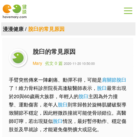
漫漫健康
漫漫健康
/
脫臼的常見原因
健康論談
脫臼的常見原因
關於健談
Mary
劣文 0 篇
2020-11-20 10:50:00
聯絡我們
手臂突然傳來一陣劇痛、動彈不得，可能是
肩關節脫臼
下載專區
了！維力骨科診所院長高逢駿醫師表示，
脫臼
最常出現
於20與60歲兩大族群，年輕人的
脫臼
主因為外力撞
擊、運動傷害，老年人
脫臼
則常歸咎於旋轉肌腱破裂導
致關節不穩定，因此輕微跌撞就可能使骨頭錯位。高醫
師叮嚀，若出現疑似
脫臼
情況，最好暫停動作、穩定傷
肢並及早就診，才能避免傷勢擴大或惡化。