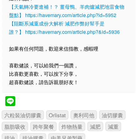
【天氣轉冷要進補！？ 薑母鴨、羊肉爐減肥地雷食物
盤點】
https://havemary.com/article.php?id=5952
【阻斷系減重成份大解析 減肥作弊好幫手是
誰？】
https://havemary.com/article.php?&id=5936
如果有任何問題，歡迎來信指教，感蝦哩
喜歡健談，可以給我們一個讚，
比喜歡更喜歡，可以按下分享，
超喜歡健談，請告訴親朋好友！
六粒裝油切膠囊
Orlistat
奧利司他
油切膠囊
脂肪吸收
跨年聚餐
炸物熱量
減肥
減重
排油
排油膠囊
中美兄弟製藥