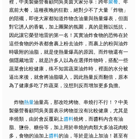
裡，中美製藥營養顧問吳美茵大家分享：跨年
聚餐
、年
底前大餐，這種夜晚的狂歡，絕對少不了大量「炸物」
的陪襯，即使大家都知道炸物含油量與熱量爆表，但面
對它誘人的香氣，加上團聚的氛圍，真的是難以抵抗，
因此讓它榮登地雷的第一名！其實油炸食物的恐怖在於
這些食物的外表都會裹上粉去油炸，而裹上的粉與油炸
時吸附的油脂，就是使熱量爆高的原因。而炸物還有一
個隱藏地雷，就是許多人以為在選擇炸物時，搭配一些
蔬菜會比較健康，殊不知當蔬菜油炸時，裡面的水分被
逼出來後，就會將油脂吸入，因此熱量反而翻倍，原本
為了健康多吃了炸蔬菜，沒想到反而增加更多負擔。
炸物
熱量
油量高，那改吃烤物、串燒行不行！？中美
製藥營養顧問吳美茵表示烤物並沒有比較健康，尤其是
串燒類，由於會反覆刷上
醬料
燒烤，而醬料內含有油
脂、鹽份、糖份等，加上用於串燒的肉類大多油花肉較
多，食物的油加上
醬料
的油，等於是油上加油！甚至有