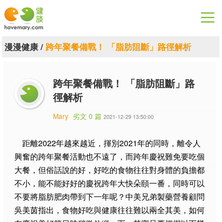
漫漫健康
漫漫健康
/
跨年聚餐備戰！ 「脂肪阻斷」路徑解析
健康論談
跨年聚餐備戰！ 「脂肪阻斷」路
關於健談
徑解析
聯絡我們
Mary
劣文 0 篇
2021-12-29 13:50:00
下載專區
距離2022年越來越近，揮別2021年的同時，離令人
興奮的跨年聚餐活動也不遠了，而跨年慶祝難免要吃個
大餐，但俗話說的好，好吃的食物往往對身體的負擔都
不小，能不能好好的慶祝跨年大快朵頤一番，同時可以
不要將脂肪肥肉帶到下一年呢？中美兄弟製藥營養顧問
吳美茵指出，食物好吃與健康往往難以兩全其美，如何