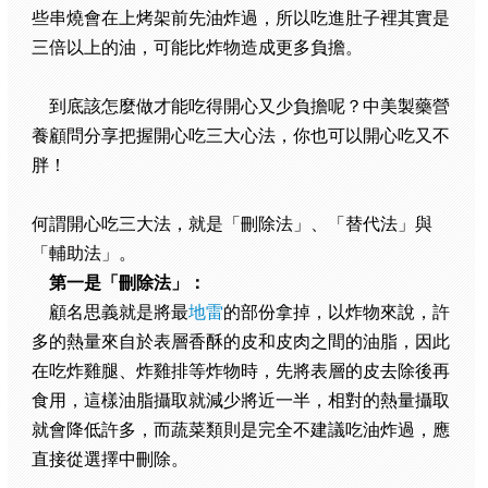
些串燒會在上烤架前先油炸過，所以吃進肚子裡其實是
三倍以上的油，可能比炸物造成更多負擔。
到底該怎麼做才能吃得開心又少負擔呢？中美製藥營
養顧問分享把握開心吃三大心法，你也可以開心吃又不
胖！
何謂開心吃三大法，就是「刪除法」、「替代法」與
「輔助法」。
第一是「刪除法」：
顧名思義就是將最
地雷
的部份拿掉，以炸物來說，許
多的熱量來自於表層香酥的皮和皮肉之間的油脂，因此
在吃炸雞腿、炸雞排等炸物時，先將表層的皮去除後再
食用，這樣油脂攝取就減少將近一半，相對的熱量攝取
就會降低許多，而蔬菜類則是完全不建議吃油炸過，應
直接從選擇中刪除。