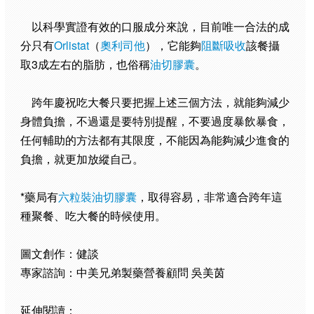
以科學實證有效的口服成分來說，目前唯一合法的成
分只有
Orlistat
（
奧利司他
），它能夠
阻斷吸收
該餐攝
取3成左右的脂肪，也俗稱
油切膠囊
。
跨年慶祝吃大餐只要把握上述三個方法，就能夠減少
身體負擔，不過還是要特別提醒，不要過度暴飲暴食，
任何輔助的方法都有其限度，不能因為能夠減少進食的
負擔，就更加放縱自己。
*藥局有
六粒裝油切膠囊
，取得容易，非常適合跨年這
種聚餐、吃大餐的時候使用。
圖文創作：健談
專家諮詢：中美兄弟製藥營養顧問 吳美茵
延伸閱讀：