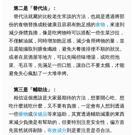
第二是「替代法」：
替代法就屬於比較老生常談的方法，也就是透過將部
份的食物替換成較健康且容易有飽足感的
食物
，來達到
減少身體負擔，像是吃烤物時可以搭配一些生菜沙拉，
不僅解油膩，同時增加飽足感，減少食用烤物的量，並
且還能攝取到膳食纖維，避免大餐後排便不順的狀況。
或者在居酒屋等地方，可以先喝些味增湯，或吃些泡
菜、毛豆等，先滿足一些口慾，讓自己不要太餓，才能
避免失心瘋點了一大堆串烤。
第三是「輔助法」：
相信這個應該是大家最期待的方法，想要開心吃、想
吃什麼就吃什麼，又不要有負擔，一定會有人想到透過
一些
藥物
或
保健品
等來協助，其實透過輔助減重的東西
來減少負擔是有幫助的，但要特別注意安全性，偏方首
先當然就得剔除，
有效成分
則是要注意是否合法。