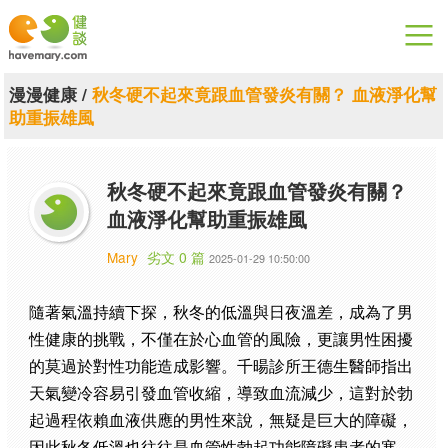
漫漫健康
漫漫健康
/
秋冬硬不起來竟跟血管發炎有關？ 血液淨化幫
助重振雄風
健康論談
關於健談
秋冬硬不起來竟跟血管發炎有關？
血液淨化幫助重振雄風
聯絡我們
Mary
劣文 0 篇
2025-01-29 10:50:00
下載專區
隨著氣溫持續下探，秋冬的低溫與日夜溫差，成為了男
性健康的挑戰，不僅在於心血管的風險，更讓男性困擾
的莫過於對性功能造成影響。千暘診所王德生醫師指出
天氣變冷容易引發血管收縮，導致血流減少，這對於勃
起過程依賴血液供應的男性來說，無疑是巨大的障礙，
因此秋冬低溫也往往是血管性勃起功能障礙患者的寒