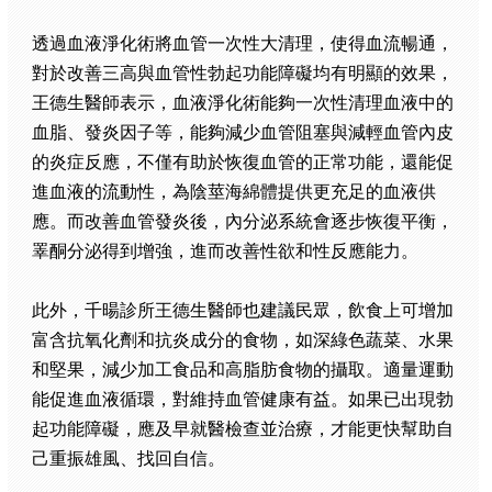
透過血液淨化術將血管一次性大清理，使得血流暢通，
對於改善三高與血管性勃起功能障礙均有明顯的效果，
王德生醫師表示，血液淨化術能夠一次性清理血液中的
血脂、發炎因子等，能夠減少血管阻塞與減輕血管內皮
的炎症反應，不僅有助於恢復血管的正常功能，還能促
進血液的流動性，為陰莖海綿體提供更充足的血液供
應。而改善血管發炎後，內分泌系統會逐步恢復平衡，
睪酮分泌得到增強，進而改善性欲和性反應能力。
此外，千暘診所王德生醫師也建議民眾，飲食上可增加
富含抗氧化劑和抗炎成分的食物，如深綠色蔬菜、水果
和堅果，減少加工食品和高脂肪食物的攝取。適量運動
能促進血液循環，對維持血管健康有益。如果已出現勃
起功能障礙，應及早就醫檢查並治療，才能更快幫助自
己重振雄風、找回自信。