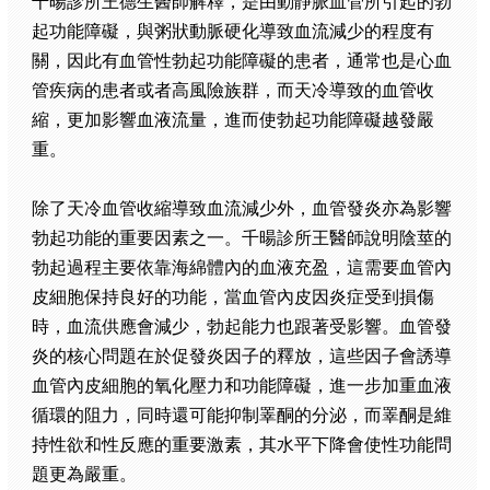
千暘診所王德生醫師解釋，是由動靜脈血管所引起的勃
起功能障礙，與粥狀動脈硬化導致血流減少的程度有
關，因此有血管性勃起功能障礙的患者，通常也是心血
管疾病的患者或者高風險族群，而天冷導致的血管收
縮，更加影響血液流量，進而使勃起功能障礙越發嚴
重。
除了天冷血管收縮導致血流減少外，血管發炎亦為影響
勃起功能的重要因素之一。千暘診所王醫師說明陰莖的
勃起過程主要依靠海綿體內的血液充盈，這需要血管內
皮細胞保持良好的功能，當血管內皮因炎症受到損傷
時，血流供應會減少，勃起能力也跟著受影響。血管發
炎的核心問題在於促發炎因子的釋放，這些因子會誘導
血管內皮細胞的氧化壓力和功能障礙，進一步加重血液
循環的阻力，同時還可能抑制睪酮的分泌，而睪酮是維
持性欲和性反應的重要激素，其水平下降會使性功能問
題更為嚴重。