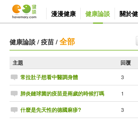
漫漫健康
健康論談
關於健
全部
健康論談
/
疫苗
/
主題
回覆
3
常拉肚子想看中醫調身體
1
肺炎鏈球菌的疫苗是兩歲的時候打嗎
3
什麼是先天性的德國麻疹?