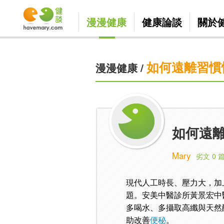
漫漫健康
健康論談
關於
如何遠離習慣
漫漫健康
/
如何遠離
Mary
劣文 0 
現代人工時長、壓力大，加
題。安美中醫診所黃景宏中
多喝水、多攝取高纖與天然
助改善
便秘
。