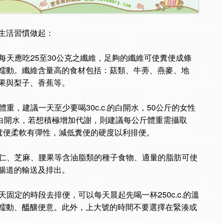
生活習慣做起：
每天應吃25至30公克之纖維，足夠的纖維可使糞便成條
蠕動。纖維含量高的食材包括：菇類、牛蒡、燕麥、地
果與梨子、香蕉等。
體重，建議一天至少要喝30c.c.的白開水，50公斤的女性
c.的白開水，若想積極增加代謝，則建議每公斤體重需攝取
可使糞便柔軟有彈性，減低糞便的硬度以利排便。
仁、芝麻、腰果等含油脂類的種子食物、適量的脂肪可使
腸道的輸送及排出。
天固定的時段去排便，可以每天晨起先喝一杯250c.c.的溫
蠕動、醞釀便意。此外，上大號的時間不要選擇在緊湊或