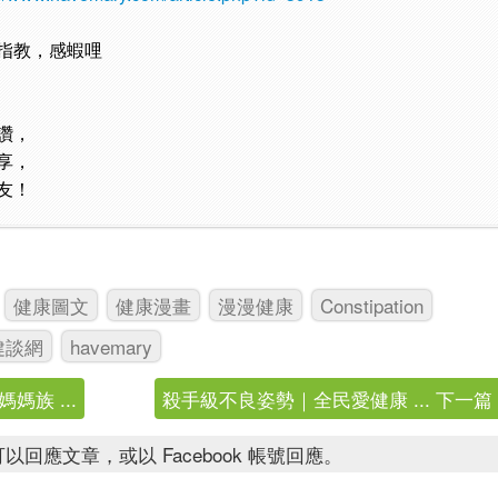
指教，感蝦哩
讚，
享，
友！
健康圖文
健康漫畫
漫漫健康
Constipation
健談網
havemary
族 ...
殺手級不良姿勢｜全民愛健康 ... 下一篇
以回應文章，或以 Facebook 帳號回應。