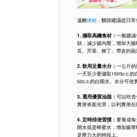
遠離
便秘
，醫師建議從日常
1. 攝取高纖食材：
一般建議
狀，減少腸內壓，增加大腸
瓜、芹菜、柳丁、帶皮的蘋
2. 飲用足量水分：
一公斤的
一天至少要攝取1500c.
50c.c.的白開水。水分
3. 選用優質油脂：
可以吃杏
糞便表面光滑，以利糞便在
4. 定時排便習慣：
要養成每
開水或是蜂蜜水，增加腸胃
是壓力大的時段上。