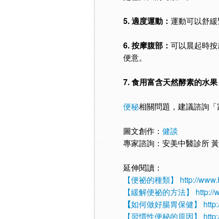
5. 適度運動：
運動可以舒緩
6. 按摩腹部：
可以晨起時按
便意。
7. 食用富含天然酵素的水果
便秘
相關問題，建議諮詢「
圖文創作：
健談
專家諮詢：安美中醫診所 
延伸閱讀：
【便祕的種類】
http://www
【緩解便祕的方法】
http:/
【
如何做好腸胃保健】
http
【習慣性便秘的原因】
http