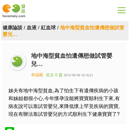
漫漫健康
健康論談
/
血液
/
紅血球
/
地中海型貧血怕遺傳想做試管
嬰兒…
健康論談
關於健談
地中海型貧血怕遺傳想做試管嬰
兒…
聯絡我們
幸福喔
劣文 0 篇
2013-09-06 16:16:21
下載專區
姊夫有地中海型貧血,為了怕生下有遺傳疾病的小孩
和姊姐都很小心,今年懷孕沒能將寶寶順利生下來,有
病友說可以靠試管嬰兒,來降低懷上罕見疾病的寶寶,
現在有辦法靠試管嬰兒的方式順利生下健康寶寶了?