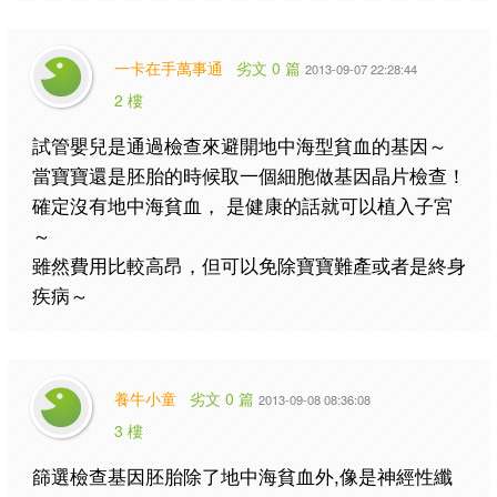
一卡在手萬事通
劣文 0 篇
2013-09-07 22:28:44
2 樓
試管嬰兒是通過檢查來避開地中海型貧血的基因～
當寶寶還是胚胎的時候取一個細胞做基因晶片檢查！
確定沒有地中海貧血， 是健康的話就可以植入子宮
～
雖然費用比較高昂，但可以免除寶寶難產或者是終身
疾病～
養牛小童
劣文 0 篇
2013-09-08 08:36:08
3 樓
篩選檢查基因胚胎除了地中海貧血外,像是神經性纖