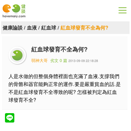
漫漫健康
健康論談
/
血液
/
紅血球
/
紅血球發育不全為何?
健康論談
紅血球發育不全為何?
關於健談
弱神大哥
劣文 0 篇
2013-09-09 22:18:28
聯絡我們
人是水做的但整個身體裡面也充滿了血液.支撐我們
下載專區
的骨骼和器官能夠正常的運作.要是嚴重貧血的話.是
不是紅血球發育不全導致的呢? 怎樣被判定為紅血
球發育不全?