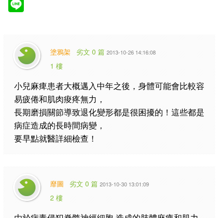
塗鴉架
劣文 0 篇
2013-10-26 14:16:08
1 樓
小兒麻痺患者大概邁入中年之後，身體可能會比較容
易疲倦和肌肉痠疼無力，
長期磨損關節導致退化變形都是很困擾的！這些都是
病症造成的長時間病變，
要早點就醫詳細檢查！
靡圖
劣文 0 篇
2013-10-30 13:01:09
2 樓
由於病毒侵犯脊髓神經細胞 造成的肢體麻痺和肌力