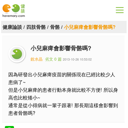
漫漫健康
健康論談
/
四肢骨骼
/
骨骼
/
小兒麻痺會影響骨骼嗎?
健康論談
小兒麻痺會影響骨骼嗎?
關於健談
銳水晶
劣文 0 篇
2013-10-26 10:53:02
聯絡我們
因為研發出小兒麻痺疫苗的關係現在已經比較少人
下載專區
患病了~
但是小兒麻痺的患者行動本身就比較不方便! 所以身
高也比較矮小~
通常是從小得病就一輩子跟著! 那長期這樣會影響到
患者骨骼嗎?