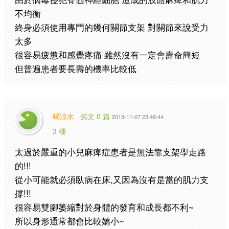
不均衡
終身必須使用專門的幾何關節支架 對關節來說受力
太多
很容易疲憊和感覺疼痛 雖然沒有一定會壽命簡短
但普遍患者要長壽的機率比較低
喝涼水
劣文 0 篇
2013-11-07 23:46:44
3 樓
太過於嚴重的小兒麻痺症患者是無法靠支架學走路
的!!!
從小可能就必須臥病在床,又因為沒有是當的肌力支
撐!!!
很容易雙腳萎縮對於身體的發育和成長都不利~
所以身形通常都會比較嬌小~