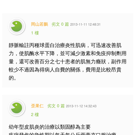
岡山若鵬
劣文 0 篇
2013-11-11 12:48:31
1 樓
靜脈輸註丙種球蛋白治療炎性肌病，可迅速改善肌
力，使肌酶水平下降，並可減少激素和免疫抑制劑用
量，還可改善百分之七十患者的肌無力癥狀，副作用
較少不過因為得病人自費的關係，費用是比較昂貴
的。
歪果仁
劣文 0 篇
2013-11-12 14:32:43
2 樓
幼年型皮肌炎的治療以類固醇為主要
疾病發作的急性期以每天每公斤兩豪克口服治療