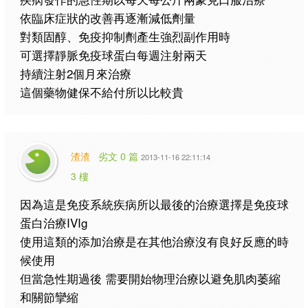
依臨床症狀的改善再逐漸減低劑量
對類固醇、免疫抑制劑產生強烈副作用時
可選擇靜脈免疫球蛋白每週注射兩天
持續注射2個月來治療
這個藥物健保不給付所以比較貴
渣渣
劣文 0 篇
2013-11-16 22:11:14
3 樓
因為這是免疫系統疾病所以最後的治療選擇是免疫球
蛋白治療IVIg
使用這類的添加治療是在其他治療沒有良好反應的時
候使用
但當急性期過後 需要開始物理治療以避免肌肉萎縮
和關節攣縮