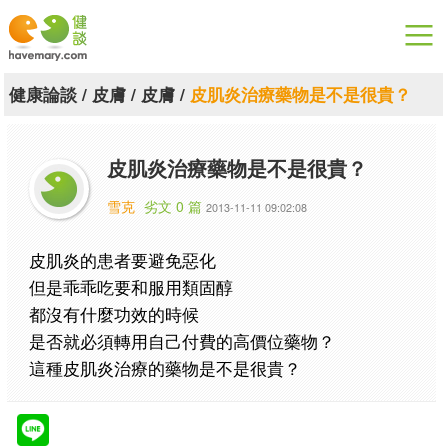
漫漫健康
健康論談
/
皮膚
/
皮膚
/
皮肌炎治療藥物是不是很貴？
健康論談
皮肌炎治療藥物是不是很貴？
關於健談
雪克
劣文 0 篇
2013-11-11 09:02:08
聯絡我們
皮肌炎的患者要避免惡化
下載專區
但是乖乖吃要和服用類固醇
都沒有什麼功效的時候
是否就必須轉用自己付費的高價位藥物？
這種皮肌炎治療的藥物是不是很貴？