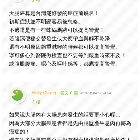
2 樓
大腸癌算是台灣滿好發的癌症前幾名！
初期症狀並不明顯容易被忽略。
不過還是有一些蛛絲馬跡可以提高警覺！
若腹瀉便秘交替發生或大便帶血與解不乾淨
還有不明原因體重減輕的時候都可以提高警覺。
寧可多心到醫院做檢查也不要等到嚴重時來不及！
或腹脹腹痛、噁心及嘔吐感等，都應提高警覺。
Holly Chung
劣文 0 篇
2013-12-04 17:24:54
3 樓
如果說大腸內有大腸息肉發生的話要更小心喔…
因為大部分大腸癌患者都是先由腸壁產生息肉再轉為
癌症的！
現在很多社區或是公司都有配合提供定期健康檢查！