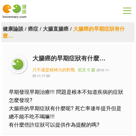
漫漫健康
健康論談
/
癌症
/
大腸直腸癌
/
大腸癌的早期症狀有什
麼…
健康論談
關於健談
大腸癌的早期症狀有什麼…
聯絡我們
只不過是精神力的對戰
劣文 0 篇
2013-11-
25 11:17:39
下載專區
早期發現早期治療!!! 問題是根本不知道疾病的症狀
怎麼發現?
大腸癌的早期症狀有什麼呢? 死亡率連年提升但是
總不能不吃不喝嘛!!!
有什麼些許症狀可以提供作為提醒的嗎?