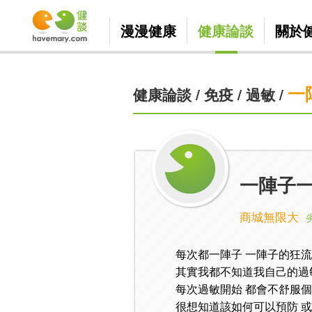
漫漫健康
健康論談
關於
一
健康論談
/
免疫
/
過敏
/
一陣子一
商城無限大
每次都一陣子 一陣子的狂流
其實我都不知道我自己的過
每次過敏開始 都會不舒服
很想知道該如何可以預防 