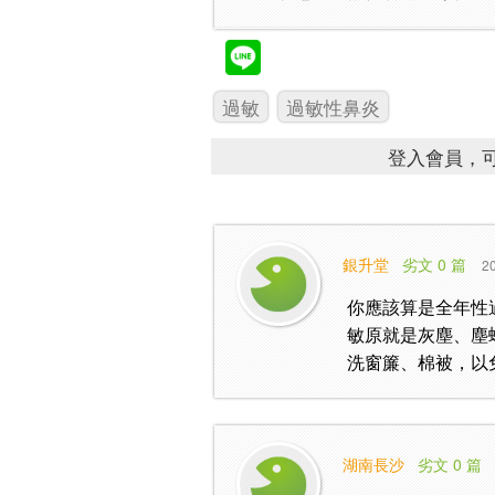
過敏
過敏性鼻炎
登入會員，可
銀升堂
劣文 0 篇
20
你應該算是全年性
敏原就是灰塵、塵
洗窗簾、棉被，以
湖南長沙
劣文 0 篇