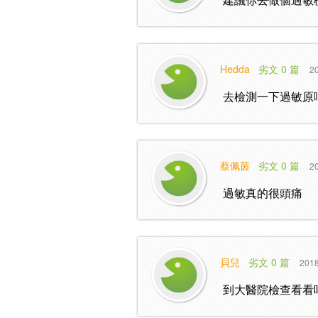
Hedda
劣文 0 篇
20
去檢測一下過敏原
蔡佩茵
劣文 0 篇
20
過敏真的很頭痛
貝兒
劣文 0 篇
2018
到大醫院檢查看看