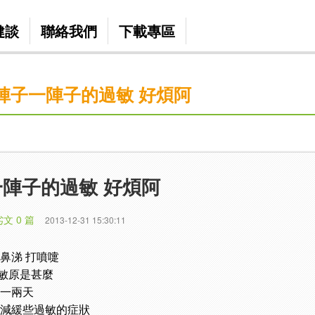
健談
聯絡我們
下載專區
陣子一陣子的過敏 好煩阿
陣子的過敏 好煩阿
劣文 0 篇
2013-12-31 15:30:11
鼻涕 打噴嚏
敏原是甚麼
個一兩天
或減緩些過敏的症狀