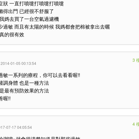
症狀 一直打噴嚏打噴嚏打噴嚏
懶得出門 已經很不舒服了
後我媽去買了一台空氣過濾機
少過敏 而且有太陽的時候 我媽都會把棉被拿出去曬
 真的很有效
3 
2014-01-05 00:13:54
過敏一系列的療程，你可以去看看喔!!
醫調身體 也是一種方法
也是最有預防效果的方法
喔!!
4 
17-07-17 04:05:54
檢測唷~就會很清楚知道是對那些過敏