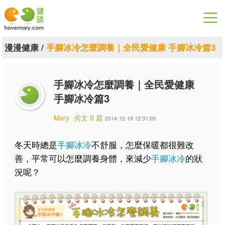
漫漫健康
漫漫健康
/
手腳冰冷怎麼調養｜全民愛健康 手腳冰冷篇3
健康論談
手腳冰冷怎麼調養｜全民愛健康
關於健談
手腳冰冷篇3
聯絡我們
Mary
劣文 0 篇
2014-12-19 12:31:05
下載專區
冬天時總是
手腳冰冷
不舒服，怎麼保暖都很難改
善，平常可以怎麼調養身體，來減少
手腳冰冷
的狀
況呢？