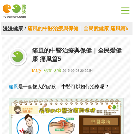
漫漫健康
漫漫健康
/
痛風的中醫治療與保健｜全民愛健康 痛風篇5
健康論談
痛風的中醫治療與保健｜全民愛健
關於健談
康 痛風篇5
聯絡我們
Mary
劣文 0 篇
2015-09-03 20:25:54
下載專區
痛風
是一個惱人的頑疾，中醫可以如何治療呢？