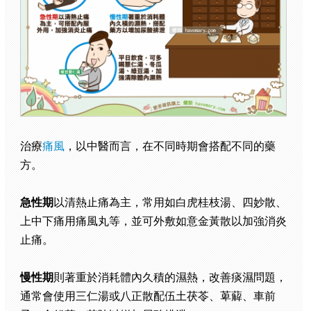
治療
痛風
，以中醫而言，在不同時期會搭配不同的藥
方。
急性期
以清熱止痛為主，常用如白虎桂枝湯、四妙散、
上中下痛用痛風丸等，並可外敷如意金黃散以加強消炎
止痛。
慢性期
則著重於消耗體內久積的濕熱，改善痰濕問題，
通常會使用三仁湯或八正散配伍土茯苓、萆薢、車前