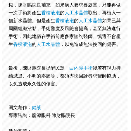
糊，陳財賜院長補充，如果病人要求要處置，只能再做
一次手術將產生
香檳液泡
的
人工水晶體
取出，再植入一
個新水晶體。但是產生
香檳液泡
的
人工水晶體
如果已與
周圍組織沾黏，手術難度及風險會提高，甚至無法進行
手術，因此建議在手術前應多家諮詢醫師、慎選不會產
生
香檳液泡
的
人工水晶體
，以免造成無法挽回的傷害。
最後，陳財賜院長提醒民眾，
白內障手術
後若有視力持
續減退、不明的疼痛等，都須盡快回診尋求醫師協助，
以免造成永久性的傷害。
圖文創作：
健談
專家諮詢：龍潭眼科 陳財賜院長
延伸閱讀：