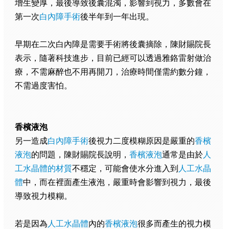
增生變厚，最後導致後囊混濁，影響到視力，多數會在
第一次
白內障手術
後半年到一年出現。
早期在二次白內障是需要手術將後囊摘除，陳財賜院長
表示，隨著科技進步，目前已經可以透過雅鉻雷射做治
療，不需麻醉也不用再開刀，治療時間僅需約數分鐘，
不需過度害怕。
香檳液泡
另一造成
白內障手術
後視力二度模糊原因是嚴重的
香檳
液泡
的問題，陳財賜院長說明，
香檳液泡
通常是由於
人
工水晶體的材質
不穩定，可能會使水分進入到
人工水晶
體
中，而在裡面產生液泡，嚴重時會影響到視力，最後
導致視力模糊。
若是因為
人工水晶體
內的
香檳液泡
很多而產生的視力模