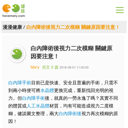
漫漫健康
漫漫健康
/
白內障術後視力二次模糊 關鍵原因要注意！
健康論談
白內障術後視力二次模糊 關鍵原
關於健談
因要注意！
聯絡我們
Mary
劣文 0 篇
2016-09-01 11:00:00
下載專區
白內障手術
目前已是快速、安全且普遍的手術，只需不
到兩小時便可將
水晶體
更換完成，重新找回光明的視
力。但
白內障手術
後，就真的一勞永逸了嗎？其實不同
的體質或
人工水晶體
材質，均有可能造成視力二度模
糊，健談圖文整理，兩大
白內障術後
視力再次模糊的原
因！