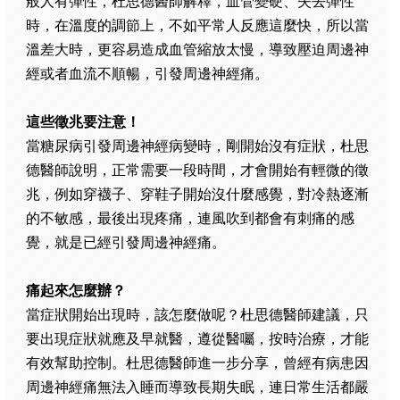
般人有彈性，杜思德醫師解釋，血管變硬、失去彈性
時，在溫度的調節上，不如平常人反應這麼快，所以當
溫差大時，更容易造成血管縮放太慢，導致壓迫周邊神
經或者血流不順暢，引發周邊神經痛。
這些徵兆要注意！
當糖尿病引發周邊神經病變時，剛開始沒有症狀，杜思
德醫師說明，正常需要一段時間，才會開始有輕微的徵
兆，例如穿襪子、穿鞋子開始沒什麼感覺，對冷熱逐漸
的不敏感，最後出現疼痛，連風吹到都會有刺痛的感
覺，就是已經引發周邊神經痛。
痛起來怎麼辦？
當症狀開始出現時，該怎麼做呢？杜思德醫師建議，只
要出現症狀就應及早就醫，遵從醫囑，按時治療，才能
有效幫助控制。杜思德醫師進一步分享，曾經有病患因
周邊神經痛無法入睡而導致長期失眠，連日常生活都嚴