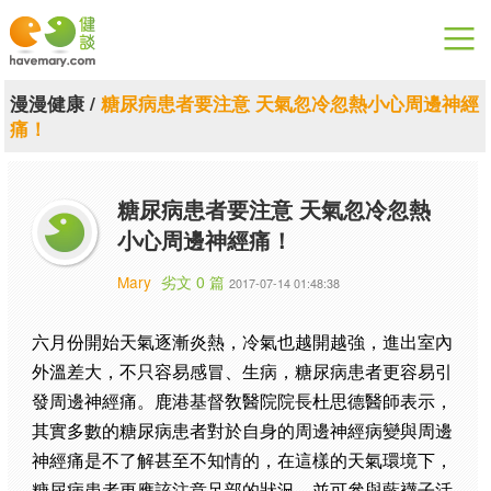
漫漫健康
漫漫健康
/
糖尿病患者要注意 天氣忽冷忽熱小心周邊神經
痛！
健康論談
關於健談
糖尿病患者要注意 天氣忽冷忽熱
小心周邊神經痛！
聯絡我們
Mary
劣文 0 篇
2017-07-14 01:48:38
下載專區
六月份開始天氣逐漸炎熱，冷氣也越開越強，進出室內
外溫差大，不只容易感冒、生病，糖尿病患者更容易引
發周邊神經痛。鹿港基督敎醫院院長杜思德醫師表示，
其實多數的糖尿病患者對於自身的周邊神經病變與周邊
神經痛是不了解甚至不知情的，在這樣的天氣環境下，
糖尿病患者更應該注意足部的狀況，並可參與藍襪子活